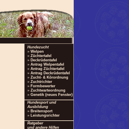
Hundezucht
»
Welpen
»
Züchtertafel
»
Deckrüdentafel
»
Antrag Welpentafel
»
Antrag Züchtertafel
»
Antrag Deckrüdentafel
»
Zucht- & Körordnung
»
Zuchtrichter
»
Formbewerter
»
Zuchtwarteordnung
»
Genetik (neues Fenster)
Hundesport und
Ausbildung
»
Breitensport
»
Leistungsrichter
Ratgeber
und andere Hilfen