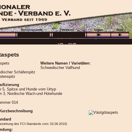
··· Schön, dass Sie da sind! ···
··· Die nächste (Sport-) Veranstaltung ···
··· »
VB + GHP
···
··· 16.08.2026 :
Wolfenbüttel
···
taspets
··· Besuchen Sie auch unsere
Ortsgruppen und Vereine
. ···
Weitere Namen / Varietäten:
······
Schwedischer Vallhund
ischer Schäferspitz
otenspitz
sifizierung
 5, Spitze und Hunde vom Urtyp
on 3, Nordische Wach-und Hütehunde
ummer 014
 Kurzbeschreibung
andard
beziehung des FCI-Standards vom: 02.06.2010)
ndung: