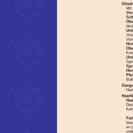
Glied
Mit
Vor
Sch
Ob
deu
Unt
Vor
Vord
Hin
Obe
Kni
Unt
Spr
Spr
Hin
Pfo
Ball
Gangw
Har
Haarkl
Haa
Das
Keh
Far
bra
an 
vor