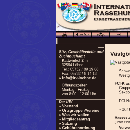
—
Sitz, Geschäftsstelle und
Västgö
Zuchtbuchamt
Kattwinkel 2
in
32584 Löhne
Tel.: 05732 / 89 19 68
Schwed
Fax: 05732 / 8 14 13
Westg
»
info@irv-loehne.de
FCI-Klas
Öffnungszeiten:
Gruppe
Montag - Freitag
Sekti
von 8:00 - 12:00 Uhr
FCI-N
Der IRV
»
Vorstand
»
zur
»
Ortsgruppen/Vereine
»
Was wir wollen
Rassest
»
Mitgliedsantrag
(unter Ein
»
Satzung
Verwe
»
Gebührenordnung