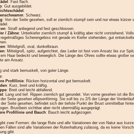
ädel
: Fast flach.
p
: Gut ausgebildet.
ichtsschädel
:
senschwamm
: Schwarz.
ng
: Von der Seite gesehen, soll er ziemlich stumpf sein und nur etwas kürzer a
ädel.
zen
: Straff anliegend und fest geschlossen.
fer / Zähne
: Unterkiefer ziemlich stumpf & kräftig aber nicht vorstehend. Voll
 regelmäßiges Scherengebiss mit gerade im Kiefer stehenden, gut entwickelt
nen.
gen
: Mittelgroß, oval, dunkelbraun.
en
: Mittelgroß, spitz, aufgerichtet, das Leder ist fest vom Ansatz bis zur Spi
zem Haar bedeckt und beweglich. Die Länge des Ohres sollte etwas großer sei
ite am Ansatz.
g und stark bemuskelt, von guter Länge.
r:
re Profillinie
: Rücken horizontal und gut bemuskelt.
den
: Kurz, breit und kräftig.
ppe
: Breit und leicht abfallend.
st
: Lang und tief. Rippen ziemlich gut gerundet. Von vorne gesehen ist die Bru
der Seite gesehen ellipsenförmig. Sie soll bis zu 2/5 der Länge der Vorderläuf
 der Seite gesehen, befindet sich der tiefste Punkt der Brust unmittelbar hint
bogen. Brustbein sichtbar aber nicht ubermäßig ausgeprägt.
ere Profillinie und Bauch
: Bauch leicht aufgezogen.
gibt zwei Formen: die lange Rute und alle Variationen der von Natur aus kurze
en Fällen sind alle Variationen der Rutenhaltung zulässig, da es keine Vorschri
ung gibt.