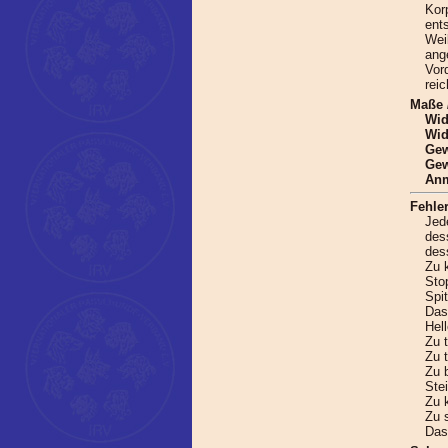
Kor
ent
Wei
ang
Vor
reic
Maße 
Wid
Wid
Gew
Gew
Anm
Fehler
Jed
des
des
Zu 
Sto
Spi
Das
Hel
Zu 
Zu t
Zu b
Stei
Zu 
Zu 
Das