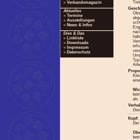
Tre
»
Verbandsmagazin
Gesch
Aktuelles
Obs
»
Termine
abge
»
Ausstellungen
sch
»
News & Infos
Eng
nac
Dies & Das
hab
»
Linkliste
Ver
»
Downloads
erf
»
Impressum
ver
»
Datenschutz
Umg
Typ
Arb
Propo
Kle
ein
Wic
bet
als
Verha
Die
Kopf:
Der
Obe
betr