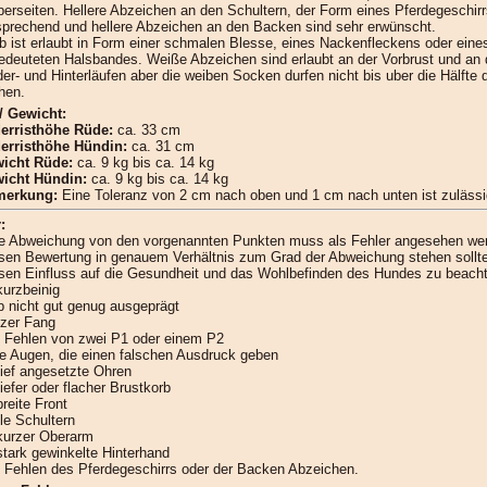
perseiten. Hellere Abzeichen an den Schultern, der Form eines Pferdegeschir
sprechend und hellere Abzeichen an den Backen sind sehr erwünscht.
b ist erlaubt in Form einer schmalen Blesse, eines Nackenfleckens oder eine
edeuteten Halsbandes. Weiße Abzeichen sind erlaubt an der Vorbrust und an
der- und Hinterläufen aber die weiben Socken durfen nicht bis uber die Hälfte 
hen.
/ Gewicht:
erristhöhe Rüde:
ca. 33 cm
erristhöhe Hündin:
ca. 31 cm
icht Rüde:
ca. 9 kg bis ca. 14 kg
icht Hündin:
ca. 9 kg bis ca. 14 kg
erkung:
Eine Toleranz von 2 cm nach oben und 1 cm nach unten ist zulässi
:
e Abweichung von den vorgenannten Punkten muss als Fehler angesehen we
sen Bewertung in genauem Verhältnis zum Grad der Abweichung stehen sollt
sen Einfluss auf die Gesundheit und das Wohlbefinden des Hundes zu beacht
kurzbeinig
p nicht gut genug ausgeprägt
tzer Fang
 Fehlen von zwei P1 oder einem P2
le Augen, die einen falschen Ausdruck geben
tief angesetzte Ohren
iefer oder flacher Brustkorb
reite Front
le Schultern
kurzer Oberarm
stark gewinkelte Hinterhand
 Fehlen des Pferdegeschirrs oder der Backen Abzeichen.