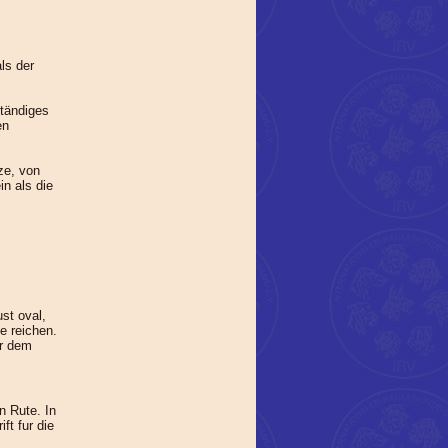
ls der
ständiges
en
tze, von
n als die
st oval,
e reichen.
er dem
n Rute. In
ft fur die