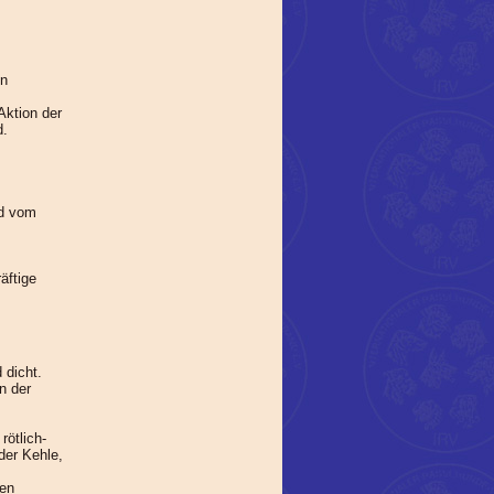
en
Aktion der
d.
nd vom
äftige
 dicht.
n der
rötlich-
der Kehle,
den