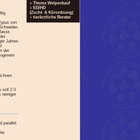
»
Thema Welpenkauf
»
ED/HD
(Zucht- & Körordnung)
tig
»
tierärztliche Berater
Typus von
 Schweden
Rasse
der
ger Jahren
d
n der
omogenem
eichnen
 soll 2:3
s weniger
 parallel.
ite