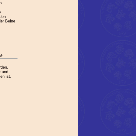
rs
s
 den
der Beine
g.
rden,
e und
en ist.