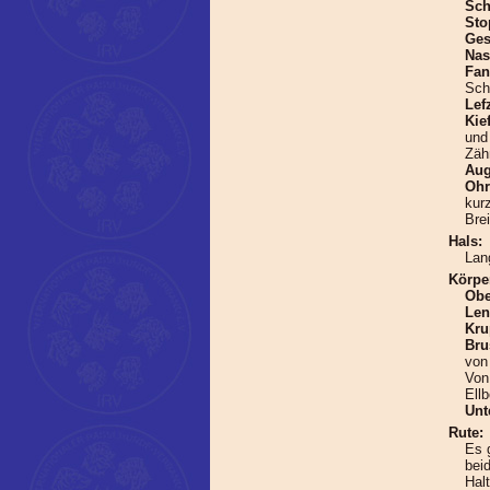
Sch
Sto
Ges
Na
Fa
Sch
Lef
Kie
und
Zäh
Au
Ohr
kur
Bre
Hals:
Lan
Körpe
Obe
Len
Kru
Bru
von 
Von
Ell
Unt
Rute:
Es 
beid
Halt