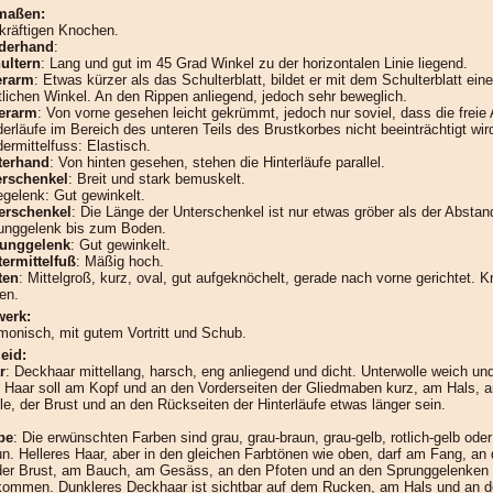
maßen:
 kräftigen Knochen.
derhand
:
ultern
: Lang und gut im 45 Grad Winkel zu der horizontalen Linie liegend.
erarm
: Etwas kürzer als das Schulterblatt, bildet er mit dem Schulterblatt ein
tlichen Winkel. An den Rippen anliegend, jedoch sehr beweglich.
erarm
: Von vorne gesehen leicht gekrümmt, jedoch nur soviel, dass die freie 
derläufe im Bereich des unteren Teils des Brustkorbes nicht beeinträchtigt wir
ermittelfuss: Elastisch.
terhand
: Von hinten gesehen, stehen die Hinterläufe parallel.
rschenkel
: Breit und stark bemuskelt.
egelenk: Gut gewinkelt.
erschenkel
: Die Länge der Unterschenkel ist nur etwas gröber als der Absta
unggelenk bis zum Boden.
unggelenk
: Gut gewinkelt.
termittelfuß
: Mäßig hoch.
ten
: Mittelgroß, kurz, oval, gut aufgeknöchelt, gerade nach vorne gerichtet. Kr
en.
erk:
monisch, mit gutem Vortritt und Schub.
eid:
r
: Deckhaar mittellang, harsch, eng anliegend und dicht. Unterwolle weich und
 Haar soll am Kopf und an den Vorderseiten der Gliedmaben kurz, am Hals, a
le, der Brust und an den Rückseiten der Hinterläufe etwas länger sein.
be
: Die erwünschten Farben sind grau, grau-braun, grau-gelb, rotlich-gelb oder 
un. Helleres Haar, aber in den gleichen Farbtönen wie oben, darf am Fang, an 
der Brust, am Bauch, am Gesäss, an den Pfoten und an den Sprunggelenken
kommen. Dunkleres Deckhaar ist sichtbar auf dem Rucken, am Hals und an 