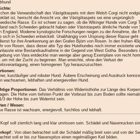
ibhund
ichte:
chon die Verwandschaft des Västgötaspets mit dem Welsh Corgi nicht endgül
klärt ist, herrscht die Ansicht vor, der Västgötaspets sei eine ursprünglich
wedische Rasse. Es ist schwer zu sagen, ob die Wikinger Hunde vom Corgi 
land nach Schweden gebracht haben oder Västotaspets ähnliche Hunde von
h England. Moderne kynologische Forschungen neigen zu der Annahme, die 
e sich in Schweden entwickelt. Unabhängig vom Ursprung dieser Rasse geht 
dienst fur ihre Anerkennung an den Grafen Björn von Rosen. In den fruhen 40i
uhr von Rosen, dass dieser alte Typ des Hutehundes noch immer existierte un
anlasste eine Bestandsaufnahme in der Gegend von West Gotha. Besonders i
ebung von Vara entdeckte man wenige aber genug Exemplare von recht h
, um mit der Zucht zu beginnen. Man erreichte, ohne den Verlust der
eitsveranlagung, einen homogenen Typ herauszuzuchten.
rtionen:
iner, kurzläufiger und robuter Hund. Äubere Erscheinung und Ausdruck kennz
en wachsamen, lebhaften und energievollen Hund.
htige Proportionen
: Das Verhältnis von Widerristhohe zur Länge des Korpers
ragen. Die Hohe vom tiefsten Punkt der Vorbrust bis zum Boden sollte niemal
 1/3 der Hohe bis zum Widerrist sein.
lten / Wesen:
se Rasse ist wachsam, energievoll, furchtlos und lebhaft.
 Kopf soll ziemlich lang und klar umrissen sein. Schädel und Nasenrucken sind
rkopf
:: Von oben betrachtet soll der Schädel mäßig breit sein und von der Se
achtet soll er bis zur Nasenspitze einen regelmäßigen Keil bilden.