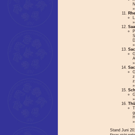
N
Rhe
L
Saa
P
S
D
Sac
G
A
Sac
G
z
z
Sch
G
Thü
T
g
H
Stand Juni 20
Etwas nicht mehr 