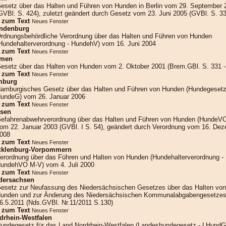
esetz über das Halten und Führen von Hunden in Berlin vom 29. September 
GVBl. S. 424), zuletzt geändert durch Gesetz vom 23. Juni 2005 (GVBl. S. 33
»
zum Text
Neues Fenster
ndenburg
rdnungsbehördliche Verordnung über das Halten und Führen von Hunden
Hundehalterverordnung - HundehV) vom 16. Juni 2004
»
zum Text
Neues Fenster
emen
esetz über das Halten von Hunden vom 2. Oktober 2001 (Brem.GBl. S. 331 -
»
zum Text
Neues Fenster
mburg
amburgisches Gesetz über das Halten und Führen von Hunden (Hundegesetz
undeG) vom 26. Januar 2006
»
zum Text
Neues Fenster
sen
efahrenabwehrverordnung über das Halten und Führen von Hunden (HundeV
om 22. Januar 2003 (GVBl. I S. 54), geändert durch Verordnung vom 16. De
008
»
zum Text
Neues Fenster
klenburg-Vorpommern
erordnung über das Führen und Halten von Hunden (Hundehalterverordnung -
undehVO M-V) vom 4. Juli 2000
»
zum Text
Neues Fenster
dersachsen
esetz zur Neufassung des Niedersächsischen Gesetzes über das Halten von
unden und zur Änderung des Niedersächsischen Kommunalabgabengesetze
6.5.2011 (Nds.GVBl. Nr.11/2011 S.130)
»
zum Text
Neues Fenster
drhein-Westfalen
undegesetz für das Land Nordrhein-Westfalen (Landeshundegesetz - LHundG