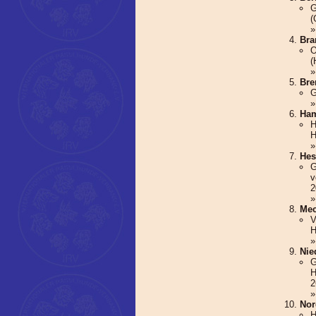
G
(
Bra
O
(
Br
G
Ha
H
H
Hes
G
v
2
Mec
V
H
Nie
G
H
2
Nor
H