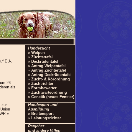
Hundezucht
»
Welpen
»
Züchtertafel
auf EU-,
»
Deckrüdentafel
»
Antrag Welpentafel
»
Antrag Züchtertafel
»
Antrag Deckrüdentafel
»
Zucht- & Körordnung
vom 26.
»
Zuchtrichter
deren als
»
Formbewerter
»
Zuchtwarteordnung
»
Genetik (neues Fenster)
Hundesport und
 zur
Ausbildung
 Union
»
Breitensport
EWR »
»
Leistungsrichter
Ratgeber
und andere Hilfen