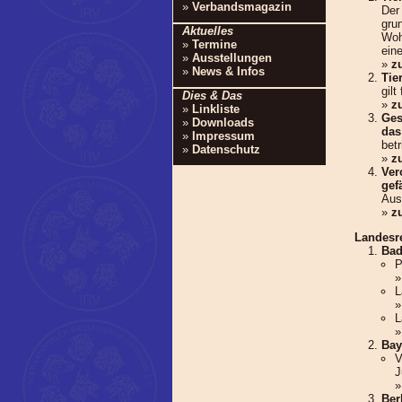
»
Verbandsmagazin
Der
grun
Aktuelles
Woh
»
Termine
ein
»
Ausstellungen
»
z
»
News & Infos
Tie
gilt
Dies & Das
»
z
»
Linkliste
Ges
»
Downloads
das
»
Impressum
bet
»
Datenschutz
»
z
Ver
gef
Aus
»
z
Landesr
Bad
P
L
L
Bay
V
J
Ber