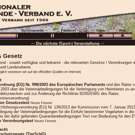
··· Schön, dass Sie da sind! ···
··· Die nächste (Sport-) Veranstaltung ···
··· »
VB + GHP
···
& Gesetz
··· 16.08.2026 :
Wolfenbüttel
···
end - soweit verfügbar und bekannt - die relevanten Gesetze / Verordnungen 
und Landesebene.
··· Besuchen Sie auch unsere
Ortsgruppen und Vereine
. ···
lich veweisen wir auf die offiziellen Quellen im Internet)
······
t
ordnung (EG) Nr. 998/2003 des Europäischen Parlaments
und des Rates 
 2003 über die Veterinärbedingungen für die Verbringung von Heimtieren zu an
delszwecken und zur Änderung der Richtlinie 92/65/EWG des Rates
imtierverordnung)
um Gesetzestext
Neues Fenster
chführungsverordnung (EU) Nr. 139/2013 der Kommission vom 7. Januar 2013
tlegung der Veterinärbedingungen für die Einfuhr bestimmter Vogelarten in die
ie der dafür geltenden Quarantänebedingungen Text von Bedeutung für den 
 Verordnungstext
Neues Fenster
echt
rschutzgesetz (TierSchG)