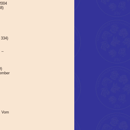
2004
8)
 334)
 –
O)
zember
s Vom