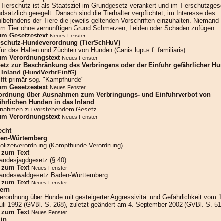
 Tierschutz ist als Staatsziel im Grundgesetz verankert und im Tierschutzges
dsätzlich geregelt. Danach sind die Tierhalter verpflichtet, im Interesse des
lbefindens der Tiere die jeweils geltenden Vorschriften einzuhalten. Niemand 
em Tier ohne vernünftigen Grund Schmerzen, Leiden oder Schäden zufügen.
um Gesetzestext
Neues Fenster
rschutz-Hundeverordnung (TierSchHuV)
 für das Halten und Züchten von Hunden (Canis lupus f. familiaris).
um Verordnungstext
Neues Fenster
etz zur Beschränkung des Verbringens oder der Einfuhr gefährlicher Hu
 Inland (HundVerbrEinfG)
rifft primär sog. "Kampfhunde"
um Gesetzestext
Neues Fenster
ordnung über Ausnahmen zum Verbringungs- und Einfuhrverbot von
ährlichen Hunden in das Inland
nahmen zu vorstehendem Gesetz
um Verordnungstext
Neues Fenster
echt
en-Würtemberg
olizeiverordnung (Kampfhunde-Verordnung)
»
zum Text
andesjagdgesetz (§ 40)
»
zum Text
Neues Fenster
andeswaldgesetz Baden-Württemberg
»
zum Text
Neues Fenster
ern
erordnung über Hunde mit gesteigerter Aggressivität und Gefährlichkeit vom 
uli 1992 (GVBl. S. 268), zuletzt geändert am 4. September 2002 (GVBl. S. 51
»
zum Text
Neues Fenster
lin