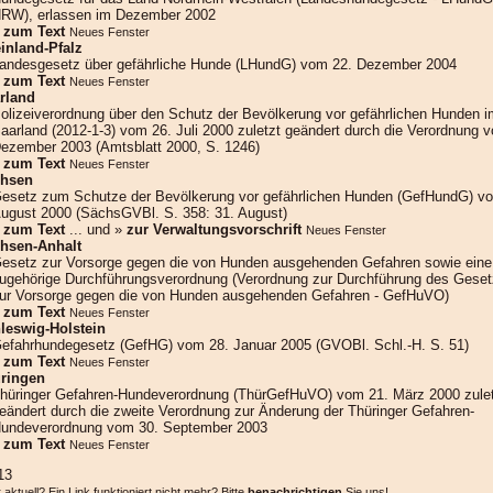
RW), erlassen im Dezember 2002
»
zum Text
Neues Fenster
inland-Pfalz
andesgesetz über gefährliche Hunde (LHundG) vom 22. Dezember 2004
»
zum Text
Neues Fenster
rland
olizeiverordnung über den Schutz der Bevölkerung vor gefährlichen Hunden i
aarland (2012-1-3) vom 26. Juli 2000 zuletzt geändert durch die Verordnung 
ezember 2003 (Amtsblatt 2000, S. 1246)
»
zum Text
Neues Fenster
hsen
esetz zum Schutze der Bevölkerung vor gefährlichen Hunden (GefHundG) v
ugust 2000 (SächsGVBl. S. 358: 31. August)
»
zum Text
... und »
zur Verwaltungsvorschrift
Neues Fenster
hsen-Anhalt
esetz zur Vorsorge gegen die von Hunden ausgehenden Gefahren sowie eine
ugehörige Durchführungsverordnung (Verordnung zur Durchführung des Gese
ur Vorsorge gegen die von Hunden ausgehenden Gefahren - GefHuVO)
»
zum Text
Neues Fenster
leswig-Holstein
efahrhundegesetz (GefHG) vom 28. Januar 2005 (GVOBl. Schl.-H. S. 51)
»
zum Text
Neues Fenster
ringen
hüringer Gefahren-Hundeverordnung (ThürGefHuVO) vom 21. März 2000 zule
eändert durch die zweite Verordnung zur Änderung der Thüringer Gefahren-
undeverordnung vom 30. September 2003
»
zum Text
Neues Fenster
13
aktuell? Ein Link funktioniert nicht mehr? Bitte
benachrichtigen
Sie uns!