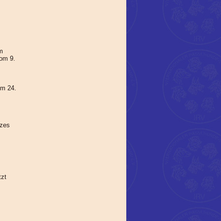
m
vom 9.
om 24.
tzes
tzt