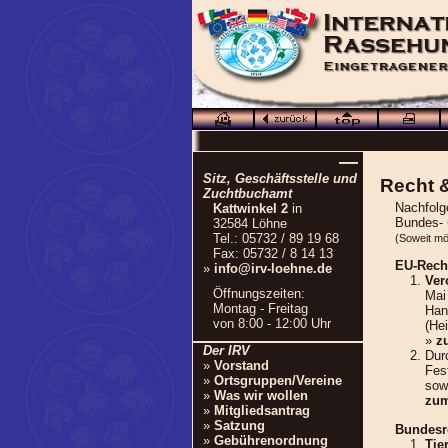
—
Sitz, Geschäftsstelle und
Recht 
Zuchtbuchamt
Nachfolg
Kattwinkel 2
in
Bundes- 
32584 Löhne
Tel.: 05732 / 89 19 68
(Soweit mög
Fax: 05732 / 8 14 13
EU-Rech
»
info@irv-loehne.de
Ver
Öffnungszeiten:
Mai
Montag - Freitag
Han
von 8:00 - 12:00 Uhr
(He
»
z
Der IRV
Dur
»
Vorstand
Fes
»
Ortsgruppen/Vereine
sow
»
Was wir wollen
zum
»
Mitgliedsantrag
»
Satzung
Bundesr
»
Gebührenordnung
Tie