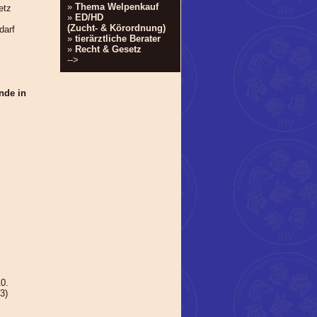
»
Thema Welpenkauf
etz
»
ED/HD
(Zucht- & Körordnung)
darf
»
tierärztliche Berater
»
Recht & Gesetz
-->
nde in
10.
3)