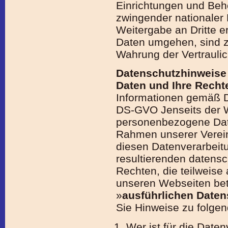
Einrichtungen und Beh
zwingender nationaler R
Weitergabe an Dritte erf
Daten umgehen, sind z
Wahrung der Vertraulich
Daten­schutz­hinweis
Daten und Ihre Recht
Informationen gemäß D
DS-GVO Jenseits der We
personen­bezogene Dat
Rahmen unserer Vereins
diesen Daten­verarbeit
resultierenden daten­s
Rechten, die teil­weise
unseren Web­seiten bet
»
ausführlichen Daten
Sie Hinweise zu folge
Wer ist für die Date