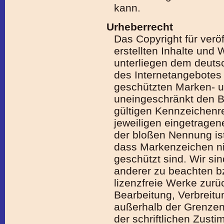
kann.
Urheberrecht
Das Copyright für veröf
erstellten Inhalte und
unterliegen dem deutsc
des Internetangebotes g
geschützten Marken- u
uneingeschränkt den 
gültigen Kennzeichenr
je­wei­li­gen eingetrag
der bloßen Nennung ist
dass Markenzeichen nic
geschützt sind. Wir sin
anderer zu beachten bz
lizenzfreie Werke zurüc
Bearbeitung, Verbreitu
au­ßer­halb der Grenze
der schriftlichen Zust