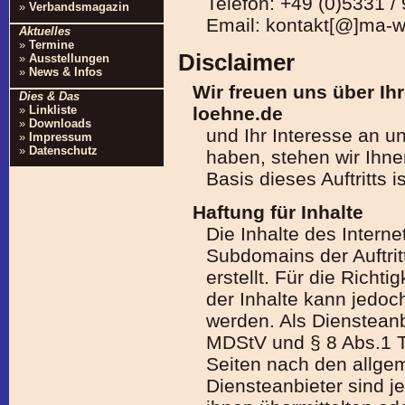
Telefon: +49 (0)5331 /
»
Verbandsmagazin
Email: kontakt[@]ma-w
Aktuelles
»
Termine
Disclaimer
»
Ausstellungen
»
News & Infos
Wir freuen uns über Ih
Dies & Das
loehne.de
»
Linkliste
»
Downloads
und Ihr Interesse an u
»
Impressum
»
Datenschutz
haben, stehen wir Ihne
Basis dieses Auftritts is
Haftung für Inhalte
Die Inhalte des Internet
Subdomains der Auftrit
erstellt. Für die Richtig
der Inhalte kann jed
werden. Als Diensteanb
MDStV und § 8 Abs.1 T
Seiten nach den allgem
Diensteanbieter sind je