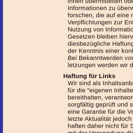
ihnen über­mit­tel­ten 
Informationen zu übe
for­schen, die auf eine
Verpflichtungen zur En
Nutzung von Informati
Gesetzen bleiben hiervo
diesbezügliche Haftung
der Kenntnis einer kon
Bei Bekanntwerden von
letzun­gen werden wir 
Haftung für Links
Wir sind als Inhaltsan
für die "eigenen Inhalte
bereithalten, verantwor
sorgfältig geprüft und s
eine Garantie für die Vo
letzte Aktualität je­do
haften daher nicht fü
mit der Verwendung die