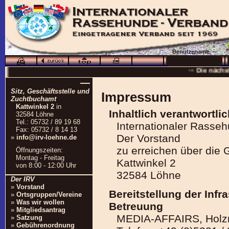
··· Schö
··· Die nächs
··
—
Sitz, Geschäftsstelle und
··· 16.0
Impressum
Zuchtbuchamt
··· Besuchen Sie auc
Kattwinkel 2
in
Inhaltlich verantwortl
32584 Löhne
Tel.: 05732 / 89 19 68
Internationaler Rasse
Fax: 05732 / 8 14 13
Der Vorstand
»
info@irv-loehne.de
zu erreichen über die 
Öffnungszeiten:
Montag - Freitag
Kattwinkel 2
von 8:00 - 12:00 Uhr
32584 Löhne
Der IRV
»
Vorstand
Bereitstellung der Infr
»
Ortsgruppen/Vereine
»
Was wir wollen
Betreuung
»
Mitgliedsantrag
MEDIA-AFFAIRS, Holzm
»
Satzung
»
Gebührenordnung