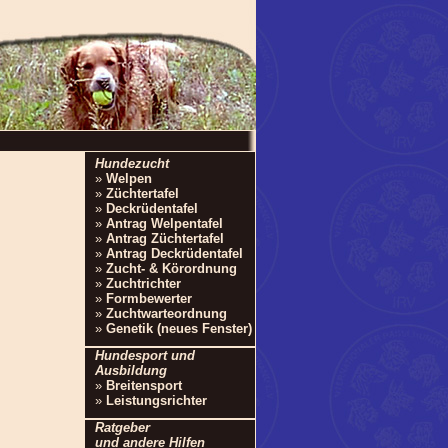
Hundezucht
»
Welpen
»
Züchtertafel
»
Deckrüdentafel
»
Antrag Welpentafel
»
Antrag Züchtertafel
»
Antrag Deckrüdentafel
»
Zucht- & Körordnung
»
Zuchtrichter
»
Formbewerter
»
Zuchtwarteordnung
»
Genetik (neues Fenster)
Hundesport und
Ausbildung
»
Breitensport
»
Leistungsrichter
Ratgeber
und andere Hilfen