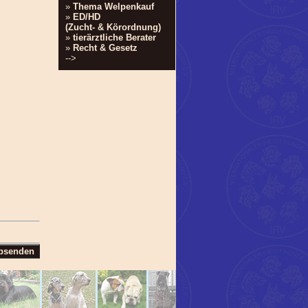
»
Thema Welpenkauf
»
ED/HD
(Zucht- & Körordnung)
»
tierärztliche Berater
»
Recht & Gesetz
-->