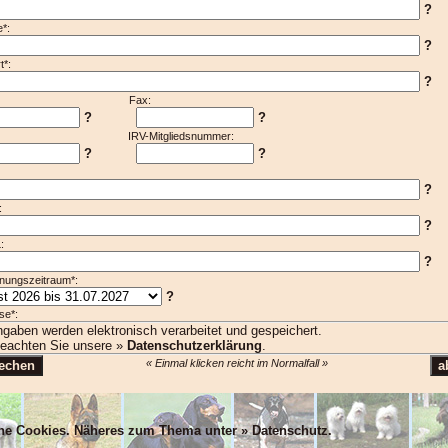
?
*:
?
t*:
?
lefon: Fax:
?
?
il: IRV-Mitgliedsnummer:
?
?
?
:
?
:
?
nungszeitraum*:
?
se*:
ngaben werden elektronisch verarbeitet und gespeichert.
beachten Sie unsere »
Datenschutzerklärung
.
« Einmal klicken reicht im Normalfall »
che Cookies. Näheres zum Thema unter »
Datenschutz
.
N, mlsBOD