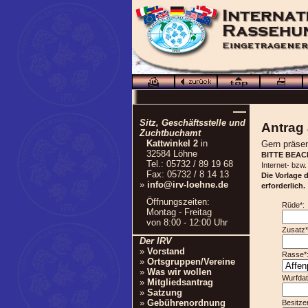
—
Sitz, Geschäftsstelle und
Antrag 
Zuchtbuchamt
Kattwinkel 2
in
Gern präsen
32584 Löhne
BITTE BEAC
Tel.: 05732 / 89 19 68
Internet- bzw
Fax: 05732 / 8 14 13
Die Vorlage 
»
info@irv-loehne.de
erforderlich.
Öffnungszeiten:
Rüde*:
Montag - Freitag
von 8:00 - 12:00 Uhr
Zusatz*
Der IRV
»
Vorstand
Rasse*
»
Ortsgruppen/Vereine
»
Was wir wollen
Wurf
»
Mitgliedsantrag
»
Satzung
»
Gebührenordnung
Besitzer