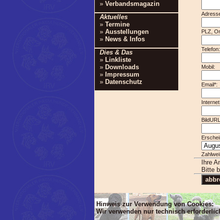
»
Verbandsmagazin
Adresse
Aktuelles
»
Termine
»
Ausstellungen
PLZ, Or
»
News & Infos
Te
Dies & Das
»
Linkliste
»
Downloads
Mob
»
Impressum
»
Datenschutz
Email*:
Internet
BildURL
Erschei
Zahlwei
Ihre A
Bitte 
Hinweis zur Verwendung von Cookies:
Wir verwenden nur technisch erforderli
'Dim mlTIT, mlBOD, mlVON, mlsTIT, mlA