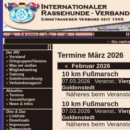
··· Schö
··· Die nächs
[]
··
Der IRV
Termine März 2026
··· 16.0
»
Vorstand
»
Ortsgruppen/Vereine
··· Besuchen Sie auc
«
Februar 2026
»
Was wir wollen
»
Mitgliedsantrag
10 km Fußmarsch
»
Satzung
»
Gebührenordnung
07.03.2026
Veranst.:
Vier
»
Verbandsmagazin
Goldenstedt
Aktuelles
Näheres beim Veranstal
»
Termine
»
Ausstellungen
10 km Fußmarsch
»
News & Infos
07.03.2026
Veranst.:
Vier
Dies & Das
»
Linkliste
Goldenstedt
»
Downloads
Näheres beim Veranstal
»
Impressum
»
Datenschutz