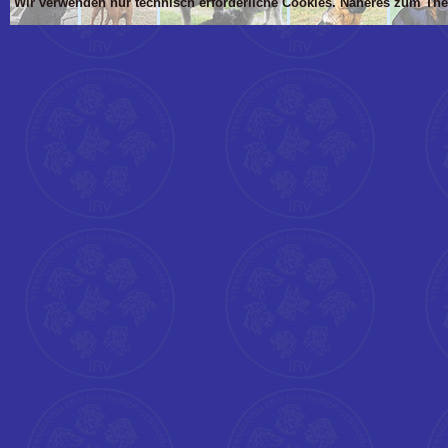
Wir verwenden nur technisch erforderliche Cookies. Näheres zum Th
'Dim mlTIT, mlBOD, mlVON, mlsTIT, mlAN, mlsBOD