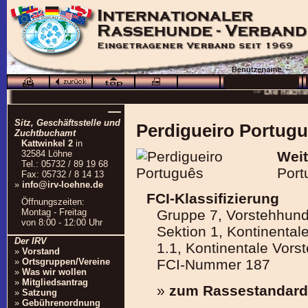
··· Schö
··· Die nächs
··
—
Sitz, Geschäftsstelle und
Perdigueiro Portug
··· 16.0
Zuchtbuchamt
Kattwinkel 2
in
··· Besuchen Sie auc
32584 Löhne
Weit
Tel.: 05732 / 89 19 68
Port
Fax: 05732 / 8 14 13
»
info@irv-loehne.de
FCI-Klassifizierung
Öffnungszeiten:
Montag - Freitag
Gruppe 7, Vorstehhun
von 8:00 - 12:00 Uhr
Sektion 1, Kontinenta
Der IRV
1.1, Kontinentale Vor
»
Vorstand
»
Ortsgruppen/Vereine
FCI-Nummer 187
»
Was wir wollen
»
Mitgliedsantrag
»
zum Rassestandard
»
Satzung
»
Gebührenordnung