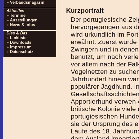
»
Verbandsmagazin
Kurzportrait
Aktuelles
»
Termine
Der portugiesische Zeig
»
Ausstellungen
»
News & Infos
hervorgegangen aus de
wird urkundlich im Por
Dies & Das
»
Linkliste
erwähnt. Zuerst wurde 
»
Downloads
»
Impressum
Zwingern und in denen
»
Datenschutz
benutzt, um nach verl
vor allem nach der Fa
Vogelnetzen zu suchen.
Jahrhundert hinein war
populärer Jagdhund. In
Gesellschaftsschichten
Apportierhund verwen-
britische Kolonie viel
portugiesischen Hunde
sie der Ursprung des e
Laufe des 18. Jahrhun
dem Ausland importiert