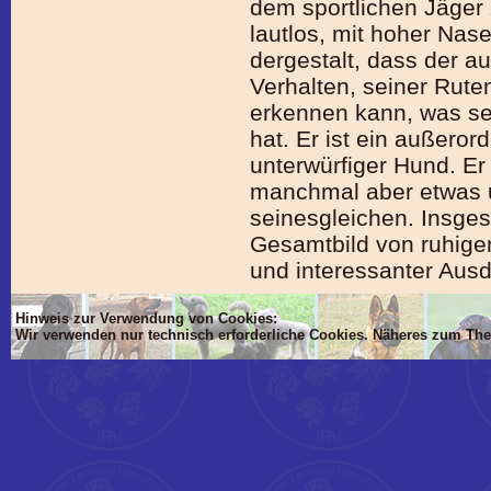
dem sportlichen Jäger 
lautlos, mit hoher Na
dergestalt, dass der 
Verhalten, seiner Rute
erkennen kann, was s
hat. Er ist ein außerord
unterwürfiger Hund. Er i
manchmal aber etwas
seinesgleichen. Insge
Gesamtbild von ruhig
und interessanter Ausd
Hinweis zur Verwendung von Cookies:
Wir verwenden nur technisch erforderliche Cookies. Näheres zum Th
'Dim mlTIT, mlBOD, mlVON, mlsTIT, mlAN, mlsBOD