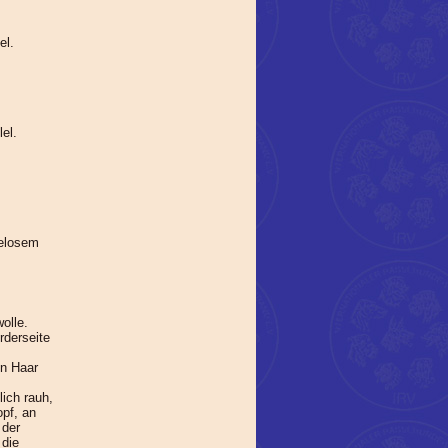
el.
el.
helosem
olle.
rderseite
en Haar
lich rauh,
opf, an
 der
 die