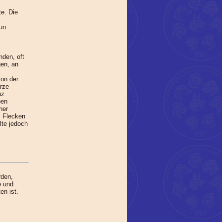
te. Die
un.
nden, oft
gen, an
on der
rze
nz
ben
ner
. Flecken
lte jedoch
rden,
e und
en ist.