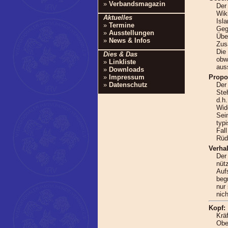
»
Verbandsmagazin
Der
Wik
Aktuelles
Isl
»
Termine
Geg
»
Ausstellungen
Übe
»
News & Infos
Zus
Die
Dies & Das
obw
»
Linkliste
aus
»
Downloads
Propo
»
Impressum
Der 
»
Datenschutz
Ste
d.h
Wid
Sein
typi
Fal
Rüd
Verha
Der
nüt
Auf
beg
nur 
nich
Kopf:
Krä
Obe