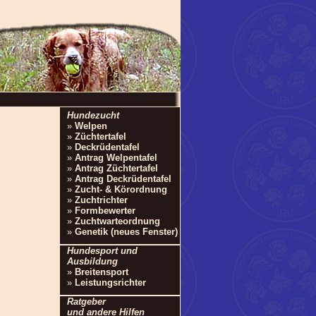
Hundezucht
»
Welpen
»
Züchtertafel
»
Deckrüdentafel
»
Antrag Welpentafel
»
Antrag Züchtertafel
»
Antrag Deckrüdentafel
»
Zucht- & Körordnung
»
Zuchtrichter
»
Formbewerter
»
Zuchtwarteordnung
»
Genetik (neues Fenster)
Hundesport und
Ausbildung
»
Breitensport
»
Leistungsrichter
Ratgeber
und andere Hilfen