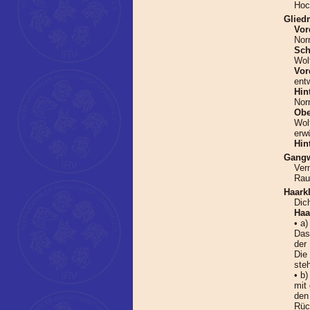
Hoc
Glied
Vor
Nor
Sch
Wol
Vor
ent
Hin
Nor
Obe
Wolf
erw
Hin
Gangw
Ver
Rau
Haarkl
Dic
Haa
• a)
Das
der
Die
steh
• b)
mit
den
Rüc