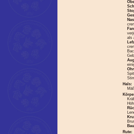
Obe
Sch
Sto
Ges
Na
cre
Fa
ver
als
Lef
cre
Bac
Geb
Au
ein
Ohr
Spi
Sti
Hals:
Mäß
Körpe
Krä
Höh
Rüc
Len
Kru
Brus
Ba
Rute: