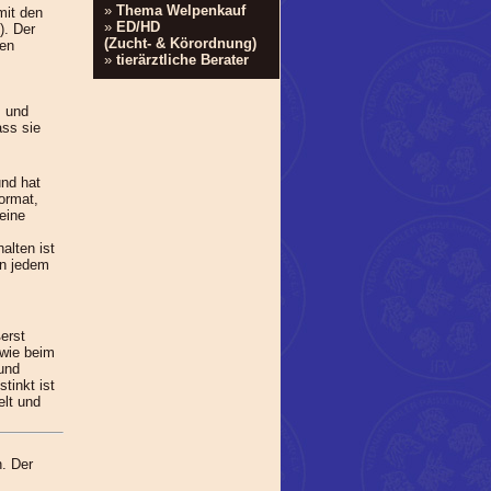
»
Thema Welpenkauf
mit den
»
ED/HD
). Der
(Zucht- & Körordnung)
hen
»
tierärztliche Berater
, und
ass sie
und hat
ormat,
eine
halten ist
in jedem
erst
owie beim
und
tinkt ist
elt und
n. Der