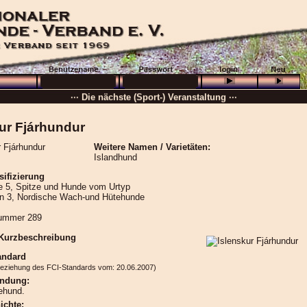
··· Schön, dass Sie da sind! ···
··· Die nächste (Sport-) Veranstaltung ···
··· »
VB + GHP
···
ur Fjárhundur
··· 16.08.2026 :
Wolfenbüttel
···
Weitere Namen / Varietäten:
··· Besuchen Sie auch unsere
Ortsgruppen und Vereine
. ···
Islandhund
······
sifizierung
 5, Spitze und Hunde vom Urtyp
on 3, Nordische Wach-und Hütehunde
ummer 289
 Kurzbeschreibung
andard
beziehung des FCI-Standards vom: 20.06.2007)
ndung:
ehund.
ichte: