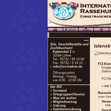
—
Sitz, Geschäftsstelle und
Islensk
Zuchtbuchamt
Kattwinkel 2
in
32584 Löhne
Tel.: 05732 / 89 19 68
Fax: 05732 / 8 14 13
FCI-Klas
»
info@irv-loehne.de
Gruppe
Sekti
Öffnungszeiten:
Montag - Freitag
FCI-N
von 8:00 - 12:00 Uhr
»
zur
Der IRV
»
Vorstand
Rassest
»
Ortsgruppen/Vereine
(unter Ein
»
Was wir wollen
Verwe
»
Mitgliedsantrag
Hüt
»
Satzung
»
Gebührenordnung
Gesch