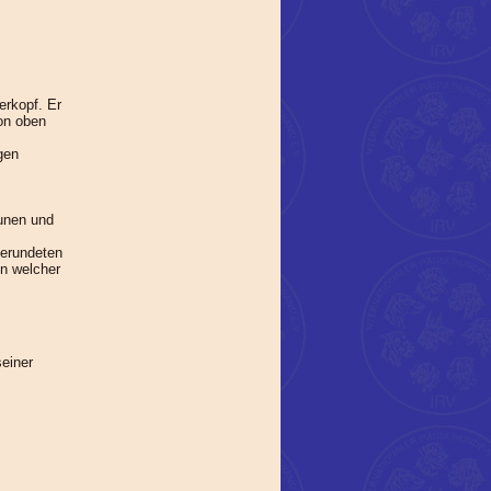
erkopf. Er
von oben
gen
aunen und
gerundeten
in welcher
seiner