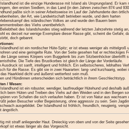
 Islandhund ist die einzige Hunderasse mit Island als Ursprungsland. Er kam 
ingern, den ersten Siedlern, in das Land (in den Jahren zwischen 874 und 930
andhund paßte sich in seiner Arbeitsweise im Lauf der Jahrhunderte den örtlic
ebenheiten, der Art, wie Landwirtschaft betrieben wurde, und dem harten
rlebenskampf des isländischen Volkes an und wurde den Bauern beim
ammentreiben des Viehs unentbehrlich.
 Beliebtheit des Islandshundes stieg während der letzten Jahrzehnte stetig an
ohl es derzeit nur wenige Exemplare dieser Rasse gibt, scheint die Gefahr, d
stirbt, doch gebannt.
rtionen:
Islandhund ist ein nordischer Hüte-Spitz; er ist etwas weniger als mittelgroß 
hohren und eine geringelte Rute. Von der Seite gesehen hat er rechteckiges F
. die Länge seines Körpers vom Buggelenk bis zum Sitzbeinhöcker übertrifft s
erristhöhe. Die Tiefe des Brustkorbes ist gleich der Länge der Vorderläufe.
 Ausdruck ist sanft, intelligent und fröhlich. Ein selbstsicheres, lebhaftes Ver
sch für die Rasse. Es gibt sie in zwei Haararten: lang- und kurzhaarig, wobei 
l das Haarkleid dicht und äußerst wetterfest sein muß.
en und Hündinnen unterscheiden sich beträchtlich in ihrem Geschlechtstyp.
lten / Wesen:
 Islandhund ist ein robuster, wendiger, lautfreudiger Hütehund und deshalb äuß
zlich beim Hüten und Treiben des Viehs auf den Weiden und in den Bergen s
spüren von Schafen die sich verlaufen haben. Er ist von Natur aus wachsam 
rüßt jeden Besucher voller Begeisterung, ohne aggressiv zu sein. Sein Jagdins
schwach ausgebildet. Der Islandhund ist fröhlich, freundlich, neugierig, verspi
t ängstlich.
ftig mit straff anliegender Haut. Dreieckig von oben und von der Seite gesehe
rkopf ist etwas länger als das Vorgesicht.