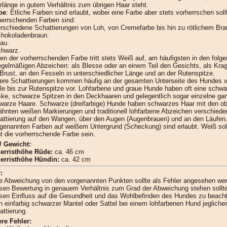
rlänge in gutem Verhältnis zum übrigen Haar steht.
be
: Etliche Farben sind erlaubt, wobei eine Farbe aber stets vorherrschen soll
herrschenden Farben sind:
erschiedene Schattierungen von Loh, von Cremefarbe bis hin zu rötlichem Bra
chokoladenbraun.
rau.
chwarz.
en der vorherrschenden Farbe tritt stets Weiß auf, am häufigsten in den folge
egelmäßigen Abzeichen: als Blesse oder an einem Teil den Gesichts, als Kra
 Brust, an den Fesseln in unterschiedlicher Länge und an der Rutenspitze.
lere Schattierungen kommen häufig an der gesamten Unterseite des Hundes v
le bis zur Rutenspitze vor. Lohfarbene und graue Hunde haben oft eine schwa
ke, schwarze Spitzen in den Deckhaaren und gelegentlich sogar einzelne ga
warze Haare. Schwarze (dreifarbige) Hunde haben schwarzes Haar mit den o
ähnten weißen Markierungen und traditionell lohfarbene Abzeichen verschiede
attierung auf den Wangen, über den Augen (Augenbrauen) und an den Läufen
 genannten Farben auf weißem Untergrund (Scheckung) sind erlaubt. Weiß sol
ht die vorherrschende Farbe sein.
/ Gewicht:
erristhöhe Rüde:
ca. 46 cm
erristhöhe Hündin:
ca. 42 cm
:
e Abweichung von den vorgenannten Punkten sollte als Fehler angesehen we
sen Bewertung in genauem Verhältnis zum Grad der Abweichung stehen sollt
sen Einfluss auf die Gesundheit und das Wohlbefinden des Hundes zu beacht
in einfarbig schwarzer Mantel oder Sattel bei einem lohfarbenen Hund jeglicher
attierung.
re Fehler: