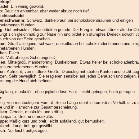
rkopf
::
ädel
: Ein wenig gewölbt.
p
: Deutlich erkennbar, aber weder abrupt noch tief.
ichtsschädel
::
senschwamm
: Schwarz, dunkelbraun bei schokoladenbraunen und einigen
mefarbenen Hunden.
ng
: Gut entwickelt, Nasenrücken gerade. Der Fang ist etwas kürzer als der Ob
jüngt sich gleichmäßig zur Nase hin und bildet ein stumpfes Dreieck sowohl 
 auch von der Seite gesehen.
zen
: Straff anliegend; schwarz, dunkelbraun bei schokoladenbraunen und eini
mefarbenen Hunden.
ken: Flach.
iß: Vollzahniges Scherengebiß.
gen
: Mittelgroß, mandelförmig. Dunkelbraun. Etwas heller bei schokoladenbr
igen cremefarbenen Hunden.
en
: Aufrecht, von mittlerer Größe. Dreieckig mit steifen Kanten und leicht ab
tzen. Sehr beweglich. Sie reagieren sensibel auf jedes Geräusch und zeigen, 
mmung der Hund sich befindet.
ig lang, muskulös, ohne jegliche lose Haut. Leicht gebogen, hoch getragen.
r:
ftig, von rechteckigem Format. Seine Länge steht in korrektem Verhältnis zu 
e und in Harmonie zur Gesamterscheinung.
ken
: Gerade, muskulös und kräftig.
denpartie: Breit und muskulös.
ppe
: Mäßig kurz und breit, leicht abfallend, gut bemuskelt.
tkorb: Lang, tief, gut gewölbt.
uch
: Nur leicht aufgezogen.