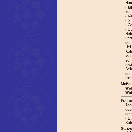
Haa
Far
vor
• V
• S
• G
• S
Neb
unr
der
Hel
Keh
Mas
sch
erw
Sch
der
nic
Maße 
Wid
Wid
Fehler
Jed
des
des
• E
Sch
Schwe