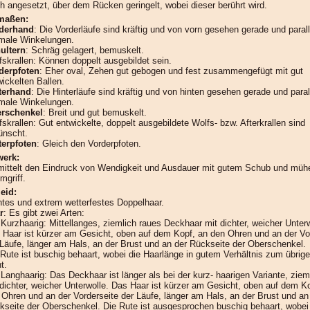
h angesetzt, über dem Rücken geringelt, wobei dieser berührt wird.
maßen:
derhand
: Die Vorderläufe sind kräftig und von vorn gesehen gerade und parall
male Winkelungen.
ultern
: Schräg gelagert, bemuskelt.
fskrallen: Können doppelt ausgebildet sein.
derpfoten
: Eher oval, Zehen gut gebogen und fest zusammengefügt mit gut
wickelten Ballen.
terhand
: Die Hinterläufe sind kräftig und von hinten gesehen gerade und parall
male Winkelungen.
rschenkel
: Breit und gut bemuskelt.
skrallen: Gut entwickelte, doppelt ausgebildete Wolfs- bzw. Afterkrallen sind
ünscht.
terpfoten
: Gleich den Vorderpfoten.
erk:
mittelt den Eindruck von Wendigkeit und Ausdauer mit gutem Schub und mü
mgriff.
eid:
htes und extrem wetterfestes Doppelhaar.
r
: Es gibt zwei Arten:
 Kurzhaarig: Mittellanges, ziemlich raues Deckhaar mit dichter, weicher Unterw
 Haar ist kürzer am Gesicht, oben auf dem Kopf, an den Ohren und an der Vo
 Läufe, länger am Hals, an der Brust und an der Rückseite der Oberschenkel.
 Rute ist buschig behaart, wobei die Haarlänge in gutem Verhältnis zum übrig
t.
 Langhaarig: Das Deckhaar ist länger als bei der kurz- haarigen Variante, ziem
 dichter, weicher Unterwolle. Das Haar ist kürzer am Gesicht, oben auf dem K
 Ohren und an der Vorderseite der Läufe, länger am Hals, an der Brust und an
kseite der Oberschenkel. Die Rute ist ausgesprochen buschig behaart, wobei