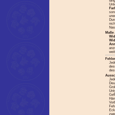
län
Unt
Far
sons
une
Dur
nic
Nas
Maße 
Wid
Wid
Anm
anz
wei
Fehler
Jed
des
des
Aussc
Jed
Deu
Gro
Unt
Gef
Hän
Vor
Feh
Eck
zwe