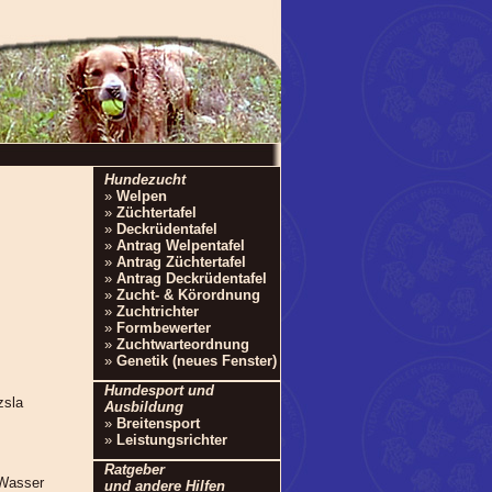
Hundezucht
»
Welpen
»
Züchtertafel
»
Deckrüdentafel
»
Antrag Welpentafel
»
Antrag Züchtertafel
»
Antrag Deckrüdentafel
»
Zucht- & Körordnung
»
Zuchtrichter
»
Formbewerter
»
Zuchtwarteordnung
»
Genetik (neues Fenster)
Hundesport und
Ausbildung
»
Breitensport
»
Leistungsrichter
Ratgeber
 Wasser
und andere Hilfen