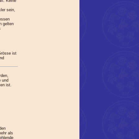
rt. Keine
er sein,
dessen
n gelten
s
Grösse ist
ind
rden,
e und
en ist.
den
ehr als
fehlende