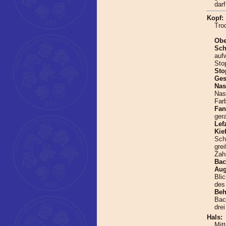
dar
Kopf:
Troc
Obe
Sch
auf
Sto
Sto
Ges
Na
Nas
Far
Fa
ger
Lef
Kie
Sch
gre
Zah
Bac
Au
Blic
des
Be
Bac
drei
Hals:
Mit