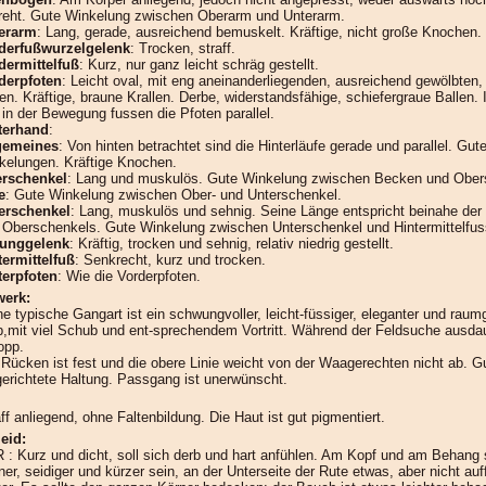
reht. Gute Winkelung zwischen Oberarm und Unterarm.
erarm
: Lang, gerade, ausreichend bemuskelt. Kräftige, nicht große Knochen.
derfußwurzelgelenk
: Trocken, straff.
dermittelfuß
: Kurz, nur ganz leicht schräg gestellt.
derpfoten
: Leicht oval, mit eng aneinanderliegenden, ausreichend gewölbten, 
en. Kräftige, braune Krallen. Derbe, widerstandsfähige, schiefergraue Ballen.
 in der Bewegung fussen die Pfoten parallel.
terhand
:
gemeines
: Von hinten betrachtet sind die Hinterläufe gerade und parallel. Gut
kelungen. Kräftige Knochen.
rschenkel
: Lang und muskulös. Gute Winkelung zwischen Becken und Ober
e
: Gute Winkelung zwischen Ober- und Unterschenkel.
erschenkel
: Lang, muskulös und sehnig. Seine Länge entspricht beinahe der
 Oberschenkels. Gute Winkelung zwischen Unterschenkel und Hintermittelfus
unggelenk
: Kräftig, trocken und sehnig, relativ niedrig gestellt.
termittelfuß
: Senkrecht, kurz und trocken.
terpfoten
: Wie die Vorderpfoten.
erk:
ne typische Gangart ist ein schwungvoller, leicht-füssiger, eleganter und raum
b,mit viel Schub und ent-sprechendem Vortritt. Während der Feldsuche ausda
opp.
 Rücken ist fest und die obere Linie weicht von der Waagerechten nicht ab. G
gerichtete Haltung. Passgang ist unerwünscht.
ff anliegend, ohne Faltenbildung. Die Haut ist gut pigmentiert.
eid:
 : Kurz und dicht, soll sich derb und hart anfühlen. Am Kopf und am Behang 
er, seidiger und kürzer sein, an der Unterseite der Rute etwas, aber nicht auf