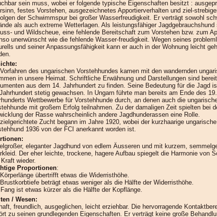
uchbar sein muss, wobei er folgende typische Eigenschaften besitzt : ausgepr
rsinn, festes Vorstehen, ausgezeichnetes Apportierverhalten und ziel-strebig
folgen der Schwimmspur bei großer Wasserfreudigkeit. Er verträgt sowohl sch
ände als auch extreme Wetterlagen. Als leistungsfähiger Jagdgebrauchshund 
uss- und Wildscheue, eine fehlende Bereitschaft zum Vorstehen bzw. zum Ap
nso unerwünscht wie die fehlende Wasser-freudigkeit. Wegen seines problem
urells und seiner Anpassungsfähigkeit kann er auch in der Wohnung leicht geh
den.
ichte:
 Vorfahren des ungarischen Vorstehhundes kamen mit den wandernden ungar
mmen in unsere Heimat. Schriftliche Erwähnung und Darstellungen sind bereit
umenten aus dem 14. Jahrhundert zu finden. Seine Bedeutung für die Jagd is
 Jahrhundert stetig gewachsen. In Ungarn führte man bereits am Ende des 19.
rhunderts Wettbewerbe für Vorstehhunde durch, an denen auch die ungarisch
stehhunde mit großem Erfolg teilnahmen. Zu der damaligen Zeit spielten bei d
wicklung der Rasse wahrscheinlich andere Jagdhunderassen eine Rolle.
 zielgerichtete Zucht begann im Jahre 1920, wobei der kurzhaarige ungarische
stehhund 1936 von der FCI anerkannt worden ist.
rtionen:
telgroßer, eleganter Jagdhund von edlem Äusseren und mit kurzem, semmelg
rkleid. Der eher leichte, trockene, hagere Aufbau spiegelt die Harmonie von S
Kraft wieder.
htige Proportionen
:
Körperlänge übertrifft etwas die Widerristhöhe.
Brustkorbtiefe beträgt etwas weniger als die Hälfte der Widerristhöhe.
 Fang ist etwas kürzer als die Hälfte der Kopflänge.
lten / Wesen:
aft, freundlich, ausgeglichen, leicht erziehbar. Die hervorragende Kontaktbere
ört zu seinen grundlegenden Eigenschaften. Er verträgt keine große Behandl