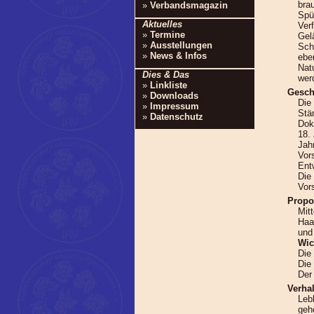
bra
»
Verbandsmagazin
Spü
Aktuelles
Ver
»
Termine
Gel
»
Ausstellungen
Sch
»
News & Infos
ebe
Nat
Dies & Das
wer
»
Linkliste
Gesch
»
Downloads
Die
»
Impressum
Stä
»
Datenschutz
Dok
18.
Jah
Vor
Ent
Die
Vor
Propo
Mit
Haa
und 
Wic
Die 
Die 
Der
Verha
Lebh
geh