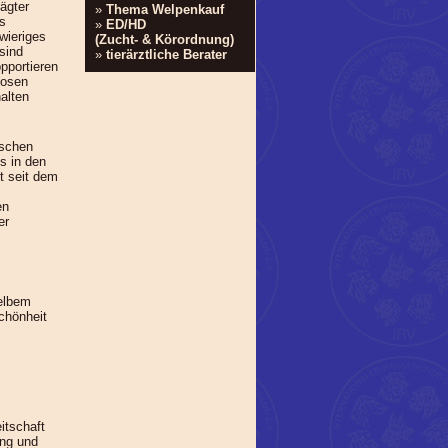
ägter
»
Thema Welpenkauf
es
»
ED/HD
wieriges
(Zucht- & Körordnung)
sind
»
tierärztliche Berater
pportieren
losen
alten
ischen
s in den
t seit dem
en
er
elbem
chönheit
itschaft
ung und