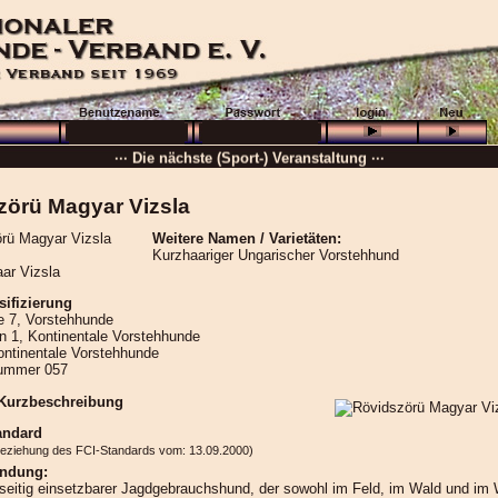
··· Schön, dass Sie da sind! ···
··· Die nächste (Sport-) Veranstaltung ···
··· »
VB + GHP
···
zörü Magyar Vizsla
··· 16.08.2026 :
Wolfenbüttel
···
Weitere Namen / Varietäten:
··· Besuchen Sie auch unsere
Ortsgruppen und Vereine
. ···
Kurzhaariger Ungarischer Vorstehhund
ar Vizsla
······
sifizierung
e 7, Vorstehhunde
n 1, Kontinentale Vorstehhunde
ontinentale Vorstehhunde
ummer 057
 Kurzbeschreibung
andard
beziehung des FCI-Standards vom: 13.09.2000)
ndung:
lseitig einsetzbarer Jagdgebrauchshund, der sowohl im Feld, im Wald und im