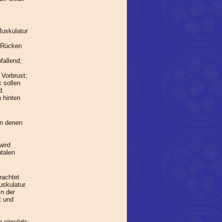
Muskulatur
m Rücken
fallend;
 Vorbrust;
 sollen
d.
 hinten
in denen
wird
ntalen
rachtet
uskulatur.
in der
t und
h einwärts