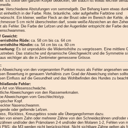
ger. Es sollte den ganzen Körper bedecken; der Bauch ist etwas leichter behaa
erwolle.
be
: Verschiedene Abstufungen von semmelgelb. Der Behang kann etwas dunkl
t einheitlich in der Farbe. Rote, bräunliche, oder aufgehellte Farbtöne sind
rwünscht. Ein kleiner, weißer Fleck an der Brust oder im Bereich der Kehle, 
chmesser 5 cm nicht überschreiten darf, sowie weiße Abzeichen an den Zehe
ht als Fehler. Die Farbe der Lefzen und der Augenlider entspricht der Farbe de
enschwammes.
/ Gewicht:
erristhöhe Rüde:
ca. 58 cm bis ca. 64 cm
erristhöhe Hündin:
ca. 54 cm bis ca. 60 cm
erkung:
Es ist unproduktiv die Widerristhöhe zu vergrössern. Eine mittlere 
ustreben. Das statische und dynamische Gleichgewicht und die Symmetrie s
taus wichtiger als die in Zentimeter gemessene Grösse.
:
e Abweichung von den vorgenannten Punkten muss als Fehler angesehen we
sen Bewertung in genauem Verhältnis zum Grad der Abweichung stehen sollt
sen Einfluss auf die Gesundheit und das Wohlbefinden des Hundes zu beacht
hließende Fehler:
e Art von Wesensschwäche.
tliche Abweichungen von den Rassemerkmalen.
be Abweichungen vom Geschlechtstyp.
ypischer Kopf.
leckter Nasenschwamm.
gende oder geifernde Lefzen.
biss, Rückbiss, Kreuzgebiss sowie alle Übergangsformen dazu.
len von einem Zahn oder mehrerer Zähne von den Schneidezähnen und/oder 
zähnen und/oder den Prämolaren 2-4 und/oder den Molaren 1-2, Fehlen von m
i PM1; die M3 werden nicht berücksichtigt. Nicht sichtbare Zähne gelten als 