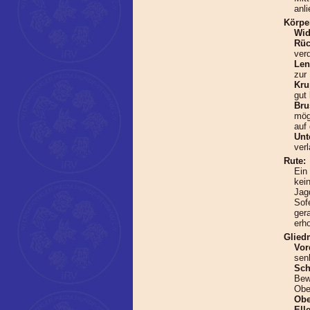
anl
Körpe
Wid
Rüc
ver
Len
zur
Kru
gut
Bru
mög
auf
Unt
verl
Rute:
Ein
kein
Jag
Sof
ger
erh
Glied
Vor
sen
Sch
Bew
Obe
Ob
Ell