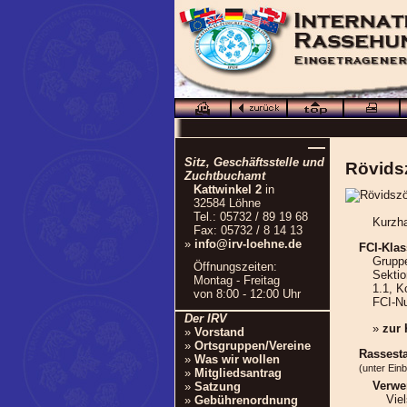
—
Sitz, Geschäftsstelle und
Rövids
Zuchtbuchamt
Kattwinkel 2
in
32584 Löhne
Tel.: 05732 / 89 19 68
Kurzha
Fax: 05732 / 8 14 13
»
info@irv-loehne.de
FCI-Klas
Grupp
Öffnungszeiten:
Sektio
Montag - Freitag
1.1, K
von 8:00 - 12:00 Uhr
FCI-N
Der IRV
»
zur
»
Vorstand
»
Ortsgruppen/Vereine
Rassest
»
Was wir wollen
(unter Ein
»
Mitgliedsantrag
Verwe
»
Satzung
Vie
»
Gebührenordnung