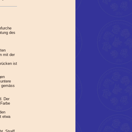
nfurche
htung des
iten
 mit der
nrücken ist
gen
untere
en gemäss
d. Der
r Farbe
 den
t etwa
t. Straff