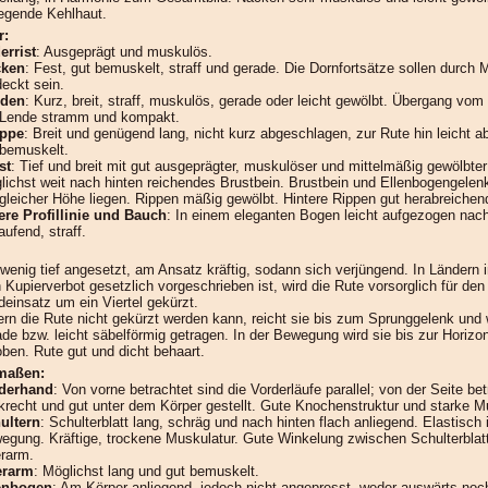
iegende Kehlhaut.
r:
errist
: Ausgeprägt und muskulös.
ken
: Fest, gut bemuskelt, straff und gerade. Die Dornfortsätze sollen durch 
deckt sein.
den
: Kurz, breit, straff, muskulös, gerade oder leicht gewölbt. Übergang vo
 Lende stramm und kompakt.
ppe
: Breit und genügend lang, nicht kurz abgeschlagen, zur Rute hin leicht ab
 bemuskelt.
st
: Tief und breit mit gut ausgeprägter, muskulöser und mittelmäßig gewölbter
lichst weit nach hinten reichendes Brustbein. Brustbein und Ellenbogengelenk
 gleicher Höhe liegen. Rippen mäßig gewölbt. Hintere Rippen gut herabreichen
ere Profillinie und Bauch
: In einem eleganten Bogen leicht aufgezogen nach
aufend, straff.
 wenig tief angesetzt, am Ansatz kräftig, sodann sich verjüngend. In Ländern 
 Kupierverbot gesetzlich vorgeschrieben ist, wird die Rute vorsorglich für den
deinsatz um ein Viertel gekürzt.
ern die Rute nicht gekürzt werden kann, reicht sie bis zum Sprunggelenk und 
ade bzw. leicht säbelförmig getragen. In der Bewegung wird sie bis zur Horizo
oben. Rute gut und dicht behaart.
maßen:
derhand
: Von vorne betrachtet sind die Vorderläufe parallel; von der Seite bet
krecht und gut unter dem Körper gestellt. Gute Knochenstruktur und starke M
ultern
: Schulterblatt lang, schräg und nach hinten flach anliegend. Elastisch 
egung. Kräftige, trockene Muskulatur. Gute Winkelung zwischen Schulterblat
rarm.
erarm
: Möglichst lang und gut bemuskelt.
enbogen
: Am Körper anliegend, jedoch nicht angepresst, weder auswärts noc