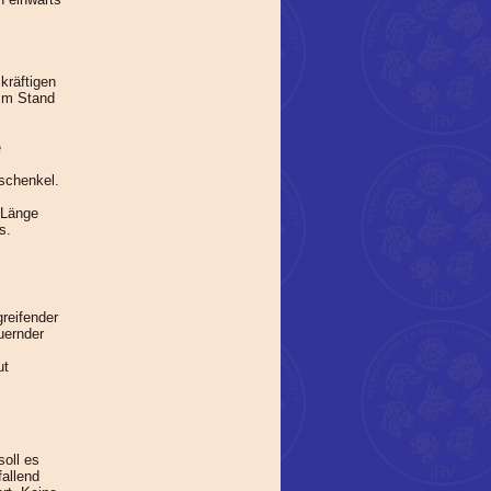
kräftigen
 Im Stand
e
schenkel.
 Länge
s.
greifender
uernder
ut
soll es
fallend