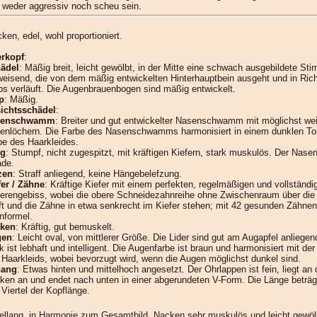
f weder aggressiv noch scheu sein.
ken, edel, wohl proportioniert.
rkopf
:
ädel
: Mäßig breit, leicht gewölbt, in der Mitte eine schwach ausgebildete Stir
weisend, die von dem mäßig entwickelten Hinterhauptbein ausgeht und in Ric
ps verläuft. Die Augenbrauenbogen sind mäßig entwickelt.
p
: Mäßig.
ichtsschädel
:
senschwamm
: Breiter und gut entwickelter Nasenschwamm mit möglichst we
enlöchern. Die Farbe des Nasenschwamms harmonisiert in einem dunklen Ton
be des Haarkleides.
ng
: Stumpf, nicht zugespitzt, mit kräftigen Kiefern, stark muskulös. Der Nase
ade.
zen
: Straff anliegend, keine Hängebelefzung.
fer / Zähne
: Kräftige Kiefer mit einem perfekten, regelmäßigen und vollständi
erengebiss, wobei die obere Schneidezahnreihe ohne Zwischenraum über die 
ift und die Zähne in etwa senkrecht im Kiefer stehen; mit 42 gesunden Zähn
nformel.
ken
: Kräftig, gut bemuskelt.
gen
: Leicht oval, von mittlerer Größe. Die Lider sind gut am Augapfel anliegen
k ist lebhaft und intelligent. Die Augenfarbe ist braun und harmonisiert mit de
 Haarkleids, wobei bevorzugt wird, wenn die Augen möglichst dunkel sind.
hang
: Etwas hinten und mittelhoch angesetzt. Der Ohrlappen ist fein, liegt an
ken an und endet nach unten in einer abgerundeten V-Form. Die Länge beträg
 Viertel der Kopflänge.
tellang, in Harmonie zum Gesamtbild. Nacken sehr muskulös und leicht gewölb