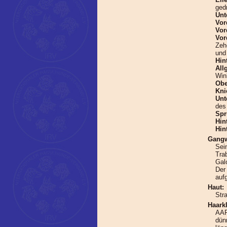
ged
Unt
Vor
Vor
Vor
Zeh
und
Hin
All
Win
Obe
Kni
Unt
des
Spr
Hin
Hin
Gangw
Sei
Tra
Gal
Der
auf
Haut:
Stra
Haarkl
AAR
dünn