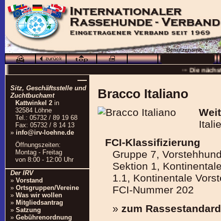
··· Schö
··· Die nächs
—
··
Sitz, Geschäftsstelle und
Bracco Italiano
··· 16.0
Zuchtbuchamt
Kattwinkel 2
in
··· Besuchen Sie auc
32584 Löhne
Weit
Tel.: 05732 / 89 19 68
Ital
Fax: 05732 / 8 14 13
»
info@irv-loehne.de
FCI-Klassifizierung
Öffnungszeiten:
Montag - Freitag
Gruppe 7, Vorstehhun
von 8:00 - 12:00 Uhr
Sektion 1, Kontinenta
Der IRV
1.1, Kontinentale Vor
»
Vorstand
»
Ortsgruppen/Vereine
FCI-Nummer 202
»
Was wir wollen
»
Mitgliedsantrag
»
zum Rassestandard
»
Satzung
»
Gebührenordnung