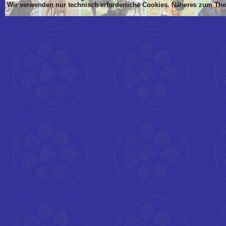
Wir verwenden nur technisch erforderliche Cookies. Näheres zum Th
'Dim mlTIT, mlBOD, mlVON, mlsTIT, mlAN, mlsBOD