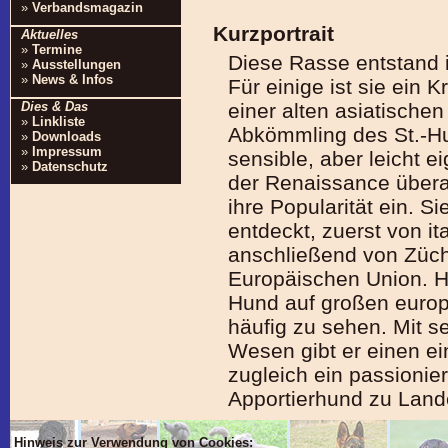
»
Verbandsmagazin
Kurzportrait
Aktuelles
»
Termine
Diese Rasse entstand 
»
Ausstellungen
»
News & Infos
Für einige ist sie ein
einer alten asiatischen
Dies & Das
»
Linkliste
Abkömmling des St.-Hub
»
Downloads
»
Impressum
sensible, aber leicht e
»
Datenschutz
der Renaissance übera
ihre Popularität ein. S
entdeckt, zuerst von i
anschließend von Züch
Europäischen Union. He
Hund auf großen euro
häufig zu sehen. Mit s
Wesen gibt er einen ei
zugleich ein passionier
Apportierhund zu Land
Hinweis zur Verwendung von Cookies: