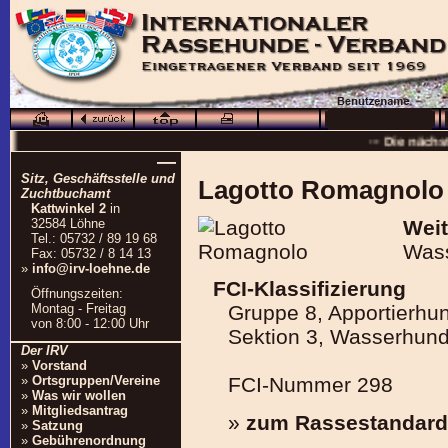
··· Schö
··· Die nächs
—
··
Sitz, Geschäftsstelle und
Lagotto Romagnolo
··· 16.0
Zuchtbuchamt
Kattwinkel 2
in
··· Besuchen Sie auc
32584 Löhne
Weit
Tel.: 05732 / 89 19 68
Was
Fax: 05732 / 8 14 13
»
info@irv-loehne.de
FCI-Klassifizierung
Öffnungszeiten:
Montag - Freitag
Gruppe 8, Apportierh
von 8:00 - 12:00 Uhr
Sektion 3, Wasserhun
Der IRV
»
Vorstand
»
Ortsgruppen/Vereine
FCI-Nummer 298
»
Was wir wollen
»
Mitgliedsantrag
»
zum Rassestandard
»
Satzung
»
Gebührenordnung