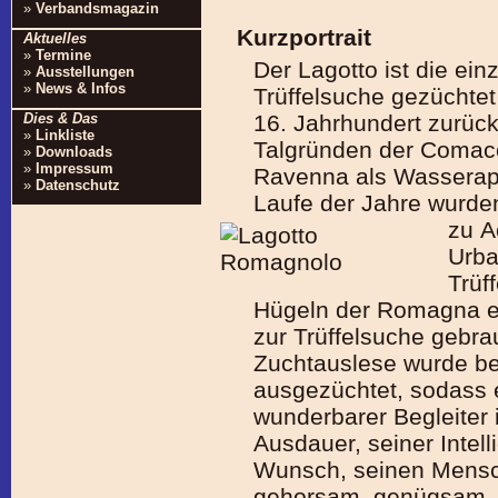
»
Verbandsmagazin
Kurzportrait
Aktuelles
»
Termine
Der Lagotto ist die ein
»
Ausstellungen
»
News & Infos
Trüffelsuche gezüchtet
16. Jahrhundert zurück
Dies & Das
»
Linkliste
Talgründen der Comac
»
Downloads
»
Impressum
Ravenna als Wasserapp
»
Datenschutz
Laufe der Jahre wurde
zu
A
Urba
Trüf
Hügeln der Romagna ei
zur Trüffelsuche gebra
Zuchtauslese wurde be
ausgezüchtet, sodass 
wunderbarer Begleiter i
Ausdauer, seiner Intell
Wunsch, seinen Mensch
gehorsam, genügsam, 