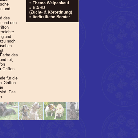
»
Thema Welpenkauf
ische
»
ED/HD
en und
(Zucht- & Körordnung)
s
»
tierärztliche Berater
ld des
n und den
iffon
rreichte
ngland
dazu noch
gischen
gt
d Farbe des
und rot,
fon
r Griffon
de für die
r Griffon
ie
wird. Das
n.