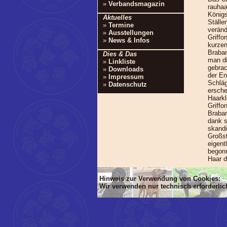
»
Verbandsmagazin
rauhaa
Königs
Aktuelles
Ställe
»
Termine
veränd
»
Ausstellungen
Griffo
»
News & Infos
kurzen
Braban
Dies & Das
man d
»
Linkliste
gebrac
»
Downloads
der En
»
Impressum
Schläg
»
Datenschutz
ersche
Haarkl
Griffo
Braban
dank s
skandi
Großst
eigent
begonn
Haar d
Hinweis zur Verwendung von Cookies:
Wir verwenden nur technisch erforderli
'Dim mlTIT, mlBOD, mlVON, mlsTIT, mlA