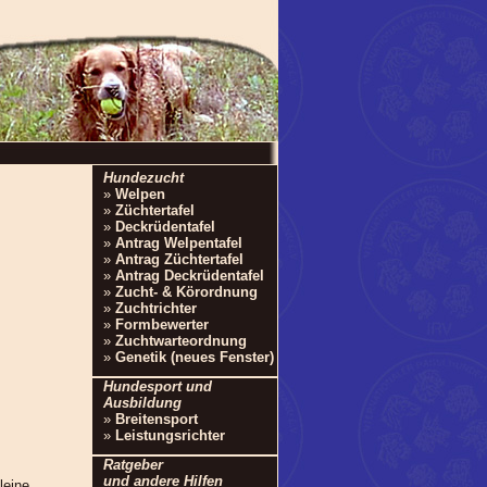
Hundezucht
»
Welpen
»
Züchtertafel
»
Deckrüdentafel
»
Antrag Welpentafel
»
Antrag Züchtertafel
»
Antrag Deckrüdentafel
»
Zucht- & Körordnung
»
Zuchtrichter
»
Formbewerter
»
Zuchtwarteordnung
»
Genetik (neues Fenster)
Hundesport und
Ausbildung
»
Breitensport
»
Leistungsrichter
Ratgeber
und andere Hilfen
leine,