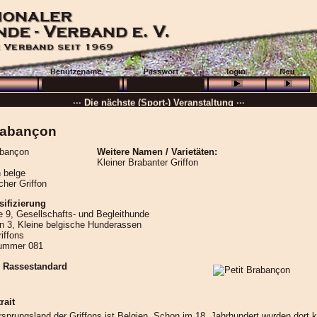
··· Schön, dass Sie da sind! ···
··· Die nächste (Sport-) Veranstaltung ···
··· »
VB + GHP
···
Brabançon
··· 16.08.2026 :
Wolfenbüttel
···
Weitere Namen / Varietäten:
··· Besuchen Sie auch unsere
Ortsgruppen und Vereine
. ···
Kleiner Brabanter Griffon
n belge
······
cher Griffon
sifizierung
 9, Gesellschafts- und Begleithunde
n 3, Kleine belgische Hunderassen
riffons
ummer 081
 Rassestandard
rait
sprungsland der Griffons ist Belgien. Schon im 18. Jahrhundert wurden dort k