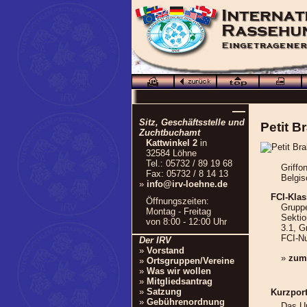
—
Sitz, Geschäftsstelle und
Petit 
Zuchtbuchamt
Kattwinkel 2
in
32584 Löhne
Tel.: 05732 / 89 19 68
Griffo
Fax: 05732 / 8 14 13
Belgis
»
info@irv-loehne.de
FCI-Klas
Öffnungszeiten:
Gruppe
Montag - Freitag
Sektio
von 8:00 - 12:00 Uhr
3.1, G
FCI-N
Der IRV
»
Vorstand
»
zum
»
Ortsgruppen/Vereine
»
Was wir wollen
»
Mitgliedsantrag
»
Satzung
Kurzport
»
Gebührenordnung
Das Ur