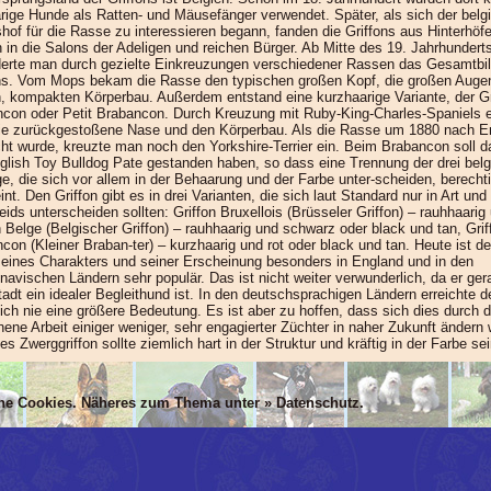
rige Hunde als Ratten- und Mäusefänger verwendet. Später, als sich der belg
hof für die Rasse zu interessieren begann, fanden die Griffons aus Hinterhöf
n in die Salons der Adeligen und reichen Bürger. Ab Mitte des 19. Jahrhundert
erte man durch gezielte Einkreuzungen verschiedener Rassen das Gesamtbi
ns. Vom Mops bekam die Rasse den typischen großen Kopf, die großen Auge
, kompakten Körperbau. Außerdem entstand eine kurzhaarige Variante, der Gr
con oder Petit Brabancon. Durch Kreuzung mit Ruby-King-Charles-Spaniels e
ie zurückgestoßene Nase und den Körperbau. Als die Rasse um 1880 nach E
ht wurde, kreuzte man noch den Yorkshire-Terrier ein. Beim Brabancon soll 
glish Toy Bulldog Pate gestanden haben, so dass eine Trennung der drei bel
e, die sich vor allem in der Behaarung und der Farbe unter-scheiden, berechti
int. Den Griffon gibt es in drei Varianten, die sich laut Standard nur in Art un
eids unterscheiden sollten: Griffon Bruxellois (Brüsseler Griffon) – rauhhaarig 
n Belge (Belgischer Griffon) – rauhhaarig und schwarz oder black und tan, Grif
con (Kleiner Braban-ter) – kurzhaarig und rot oder black und tan. Heute ist de
eines Charakters und seiner Erscheinung besonders in England und in den
navischen Ländern sehr populär. Das ist nicht weiter verwunderlich, da er gera
adt ein idealer Begleithund ist. In den deutschsprachigen Ländern erreichte de
lich nie eine größere Bedeutung. Es ist aber zu hoffen, dass sich dies durch d
ene Arbeit einiger weniger, sehr engagierter Züchter in naher Zukunft ändern 
es Zwerggriffon sollte ziemlich hart in der Struktur und kräftig in der Farbe sei
che Cookies. Näheres zum Thema unter »
Datenschutz
.
N, mlsBOD