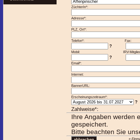
ZüchterIn*:
Adresse*:
PLZ, Ort*:
Telefon*: Fax:
?
Mobil: IRV-Mitgliedsn
?
Email*:
Internet:
BannerURL:
Erscheinungszeitraum*:
?
Zahlweise*:
Ihre Angaben werden el
gespeichert.
Bitte beachten Sie un
« Einma