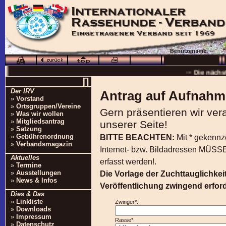
··· Schö
··· Die nächs
[]
··
Der IRV
Antrag auf Aufnahme
··· 16.0
»
Vorstand
»
Ortsgruppen/Vereine
Gern präsentieren wir ver
··· Besuchen Sie auc
»
Was wir wollen
»
Mitgliedsantrag
unserer Seite!
»
Satzung
»
Gebührenordnung
BITTE BEACHTEN:
Mit * gekennz
»
Verbandsmagazin
Internet- bzw. Bildadressen MÜS
Aktuelles
erfasst werden!.
»
Termine
»
Ausstellungen
Die Vorlage der Zuchttauglichkeit
»
News & Infos
Veröffentlichung zwingend erford
Dies & Das
»
Linkliste
Zwinger*:
»
Downloads
»
Impressum
Rasse*:
»
Datenschutz