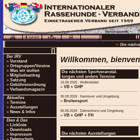
··· Schö
··· Die nächs
[]
··
Der IRV
Willkommen, bienve
··· 16.0
»
Vorstand
»
Ortsgruppen/Vereine
··· Besuchen Sie auc
»
Was wir wollen
Die nächsten Sportveranstal-
»
Mitgliedsantrag
tungen und andere Termine
»
Satzung
16.08.2026 : Wolfenbüttel
»
Gebührenordnung
»
VB + GHP
»
Verbandsmagazin
30.08.2026 : Hannover und Umgebung
Aktuelles
»
Breitensport
»
Termine
»
Ausstellungen
06.09.2026 : Delmenhorst und Umgebung
»
News & Infos
»
VB + GHP + FH
Dies & Das
»
Linkliste
»
Downloads
Die nächsten Ausstellungen
»
Impressum
»
Datenschutz