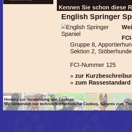
Kennen Sie schon diese 
English Springer Sp
Wei
FCI
Gruppe 8, Apportierhu
Sektion 2, Stöberhunde
FCI-Nummer 125
»
zur Kurzbeschreibu
»
zum Rassestandard
Hinweis zur Verwendung von Cookies:
Wir verwenden nur technisch erforderliche Cookies. Näheres zum Th
'Dim mlTIT, mlBOD, mlVON, mlsTIT, mlAN, mlsBOD