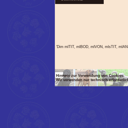
'Dim mlTIT, mlBOD, mlVON, mlsTIT, mlA
Hinweis zur Verwendung von Cookies:
Wir verwenden nur technisch erforderli