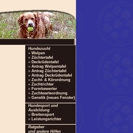
Hundezucht
»
Welpen
»
Züchtertafel
»
Deckrüdentafel
»
Antrag Welpentafel
»
Antrag Züchtertafel
»
Antrag Deckrüdentafel
»
Zucht- & Körordnung
»
Zuchtrichter
»
Formbewerter
»
Zuchtwarteordnung
»
Genetik (neues Fenster)
Hundesport und
Ausbildung
»
Breitensport
»
Leistungsrichter
Ratgeber
und andere Hilfen