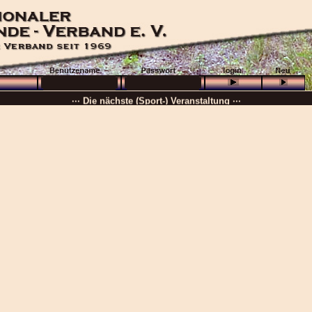
··· Schön, dass Sie da sind! ···
··· Die nächste (Sport-) Veranstaltung ···
··· »
VB + GHP
···
··· 16.08.2026 :
Wolfenbüttel
···
··· Besuchen Sie auch unsere
Ortsgruppen und Vereine
. ···
······