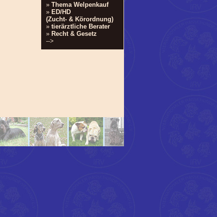
»
Thema Welpenkauf
»
ED/HD
(Zucht- & Körordnung)
»
tierärztliche Berater
»
Recht & Gesetz
-->