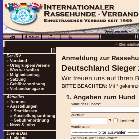
··· Schö
··· Die nächs
[]
··
Der IRV
Anmeldung zur Rassehu
··· 16.0
»
Vorstand
»
Ortsgruppen/Vereine
Deutschland Sieger 
··· Besuchen Sie auc
»
Was wir wollen
»
Mitgliedsantrag
Wir freuen uns auf Ihren 
»
Satzung
»
Gebührenordnung
BITTE BEACHTEN:
Mit * gekennz
»
Verbandsmagazin
1. Angaben zum Hund
Aktuelles
»
Termine
Name des Hundes*:
»
Ausstellungen
»
Startklassen
»
Ausstellungsordnung
Wurftag*:
»
Gebührenordnung
?
kastriert
»
News & Infos
Hunderasse*:
Dies & Das
»
Linkliste
Zuchtbuch- oder Chipnummer*: