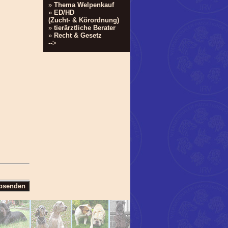
»
Thema Welpenkauf
»
ED/HD
(Zucht- & Körordnung)
»
tierärztliche Berater
»
Recht & Gesetz
-->