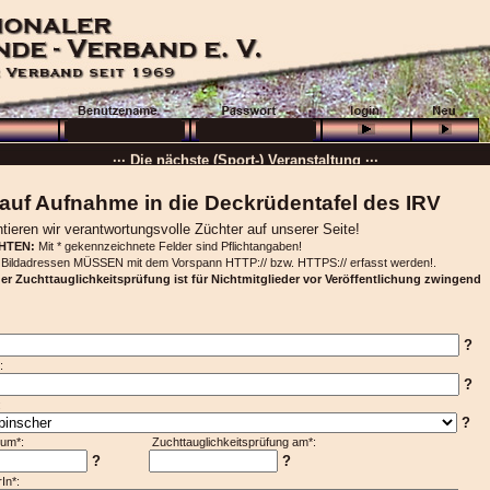
··· Schön, dass Sie da sind! ···
··· Die nächste (Sport-) Veranstaltung ···
··· »
VB + GHP
···
auf Aufnahme in die Deckrüdentafel des IRV
··· 16.08.2026 :
Wolfenbüttel
···
tieren wir verantwortungsvolle Züchter auf unserer Seite!
HTEN:
Mit * gekennzeichnete Felder sind Pflichtangaben!
··· Besuchen Sie auch unsere
Ortsgruppen und Vereine
. ···
. Bildadressen MÜSSEN mit dem Vorspann HTTP:// bzw. HTTPS:// erfasst werden!.
······
der Zuchttauglichkeitsprüfung ist für Nichtmitglieder vor Veröffentlichung zwingend
?
:
?
:
?
datum*: Zuchttauglichkeitsprüfung am*:
?
?
In*: