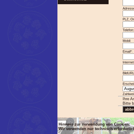
Adresse
PLZ, Or
Te
Mob
Email*:
Internet
BildURL
Erschei
Zahlwei
Ihre A
Bitte 
Hinweis zur Verwendung von Cookies:
Wir verwenden nur technisch erforderli
'Dim mlTIT, mlBOD, mlVON, mlsTIT, mlA