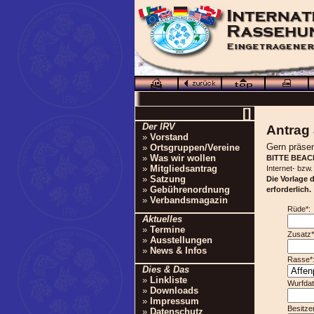
[]
Der IRV
Antrag 
»
Vorstand
Gern präsen
»
Ortsgruppen/Vereine
»
Was wir wollen
BITTE BEAC
»
Mitgliedsantrag
Internet- bzw
»
Satzung
Die Vorlage 
»
Gebührenordnung
erforderlich.
»
Verbandsmagazin
Rüde*:
Aktuelles
»
Termine
Zusatz*
»
Ausstellungen
»
News & Infos
Rasse*
Dies & Das
»
Linkliste
Wurf
»
Downloads
»
Impressum
Besitzer
»
Datenschutz