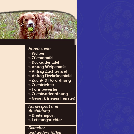
Hundezucht
»
Welpen
»
Züchtertafel
»
Deckrüdentafel
»
Antrag Welpentafel
»
Antrag Züchtertafel
»
Antrag Deckrüdentafel
»
Zucht- & Körordnung
»
Zuchtrichter
»
Formbewerter
»
Zuchtwarteordnung
»
Genetik (neues Fenster)
Hundesport und
Ausbildung
»
Breitensport
»
Leistungsrichter
Ratgeber
und andere Hilfen