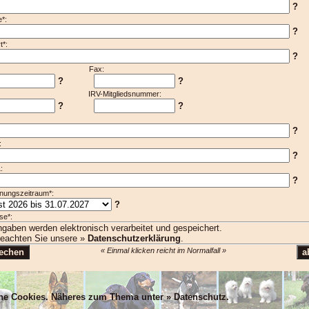
?
*:
?
t*:
?
lefon: Fax:
?
?
il: IRV-Mitgliedsnummer:
?
?
?
:
?
:
?
nungszeitraum*:
?
se*:
ngaben werden elektronisch verarbeitet und gespeichert.
beachten Sie unsere »
Datenschutzerklärung
.
« Einmal klicken reicht im Normalfall »
che Cookies. Näheres zum Thema unter »
Datenschutz
.
N, mlsBOD