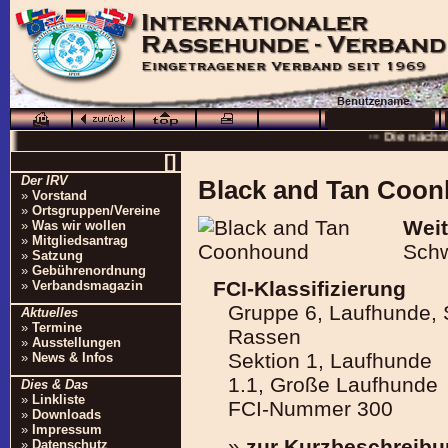
··· Schö
··· Die nächs
··
[]
··· 16.0
Der IRV
Black and Tan Coo
»
Vorstand
··· Besuchen Sie auc
»
Ortsgruppen/Vereine
Weit
»
Was wir wollen
»
Mitgliedsantrag
Schw
»
Satzung
»
Gebührenordnung
FCI-Klassifizierung
»
Verbandsmagazin
Gruppe 6, Laufhunde,
Aktuelles
»
Termine
Rassen
»
Ausstellungen
Sektion 1, Laufhunde
»
News & Infos
1.1, Große Laufhunde
Dies & Das
»
Linkliste
FCI-Nummer 300
»
Downloads
»
Impressum
»
zur Kurzbeschreib
»
Datenschutz