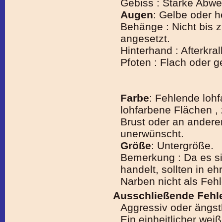
Gebiss : Starke Abw
Augen
: Gelbe oder h
Behänge : Nicht bis 
angesetzt.
Hinterhand : Afterkral
Pfoten : Flach oder g
Farbe
: Fehlende loh
lohfarbene Flächen ,
Brust oder an anderen
unerwünscht.
Größe
: Untergröße.
Bemerkung : Da es s
handelt, sollten in 
Narben nicht als Feh
Ausschließende Fehle
Aggressiv oder ängstl
Ein einheitlicher we