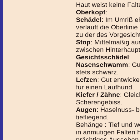
Haut weist keine Falt
Oberkopf
:
Schädel
: Im Umriß e
verläuft die Oberlinie
zu der des Vorgesich
Stop
: Mittelmäßig au
zwischen Hinterhaupt
Gesichtsschädel
:
Nasenschwamm
: G
stets schwarz.
Lefzen
: Gut entwicke
für einen Laufhund.
Kiefer / Zähne
: Glei
Scherengebiss.
Augen
: Haselnuss- b
tiefliegend.
Behänge : Tief und w
in anmutigen Falten 
prächtiges Aussehen. 