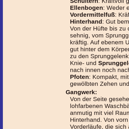
Schultern
: Kraftvoll 
Ellenbogen
: Weder 
Vordermittelfuß
: Krä
Hinterhand
: Gut bem
Von der Hüfte bis zu
sehnig, vom Sprungge
kräftig. Auf ebenem 
gut hinter dem Körpe
zu den Sprunggelenk
Knie- und
Sprunggel
nach innen noch nac
Pfoten
: Kompakt, mit
gewölbten Zehen und 
Gangwerk:
Von der Seite gesehen
lohfarbenen Waschbä
anmutig mit viel Rau
Hinterhand. Von vor
Vorderläufe, die sich 