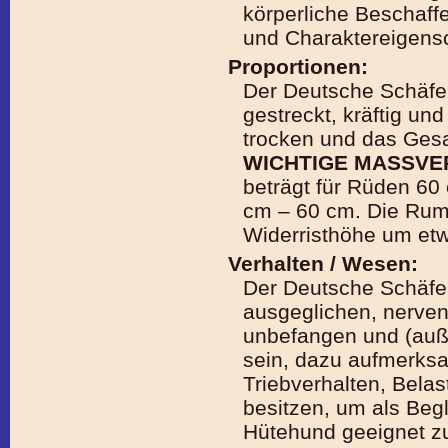
körperliche Beschaff
und Charaktereigensc
Proportionen:
Der Deutsche Schäferh
gestreckt, kräftig un
trocken und das Gesa
WICHTIGE MASSVE
beträgt für Rüden 60
cm – 60 cm. Die Rump
Widerristhöhe um et
Verhalten / Wesen:
Der Deutsche Schäf
ausgeglichen, nervenf
unbefangen und (auße
sein, dazu aufmerksa
Triebverhalten, Belas
besitzen, um als Begl
Hütehund geeignet zu