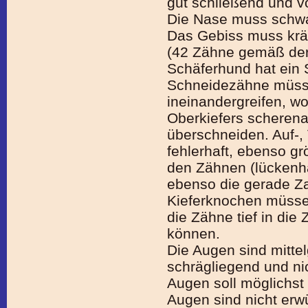
gut schließend und v
Die Nase muss schwa
Das Gebiss muss kräf
(42 Zähne gemäß der
Schäferhund hat ein 
Schneidezähne müsse
ineinandergreifen, w
Oberkiefers scherenar
überschneiden. Auf-,
fehlerhaft, ebenso 
den Zähnen (lückenhaf
ebenso die gerade Za
Kieferknochen müssen 
die Zähne tief in die 
können.
Die Augen sind mitte
schrägliegend und nic
Augen soll möglichst 
Augen sind nicht erw