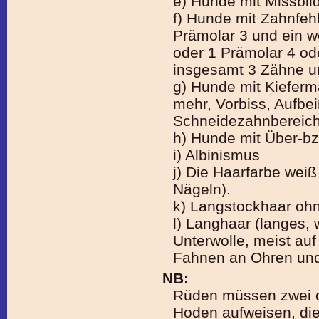
e) Hunde mit Missbil
f) Hunde mit Zahnfeh
Prämolar 3 und ein w
oder 1 Prämolar 4 od
insgesamt 3 Zähne u
g) Hunde mit Kiefer
mehr, Vorbiss, Aufb
Schneidezahnbereich
h) Hunde mit Über-bz
i) Albinismus
j) Die Haarfarbe wei
Nägeln).
k) Langstockhaar ohn
l) Langhaar (langes,
Unterwolle, meist auf
Fahnen an Ohren und
NB:
Rüden müssen zwei of
Hoden aufweisen, die