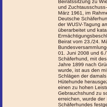
Beiratssitzung zu W
und Zuchtausschuss-
März 1961, im Rahmen
Deutsche Schäferhun
der WUSV-Tagung am
überarbeitet und katal
Ermächtigungsbeschl
Beirat vom 23./24. M
Bundesversammlungen
01. Juni 2008 und 6.
Schäferhund, mit de
Jahre 1899 nach Grü
wurde, ist aus den m
Schlägen der damal
Hütehunde herausgez
einen zu hohen Leist
Gebrauchshund zu sc
erreichen, wurde de
Schäferhundes festgel