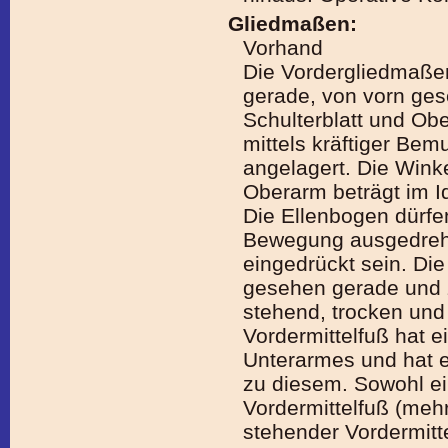
Gliedmaßen:
Vorhand
Die Vordergliedmaßen
gerade, von vorn gese
Schulterblatt und Ob
mittels kräftiger Be
angelagert. Die Wink
Oberarm beträgt im Ide
Die Ellenbogen dürfe
Bewegung ausgedreht
eingedrückt sein. Die
gesehen gerade und z
stehend, trocken und
Vordermittelfuß hat e
Unterarmes und hat e
zu diesem. Sowohl ei
Vordermittelfuß (mehr 
stehender Vordermitte