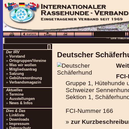
··· Schö
··· Die nächs
··
[]
··· 16.0
Der IRV
Deutscher Schäferh
»
Vorstand
··· Besuchen Sie auc
»
Ortsgruppen/Vereine
Weit
»
Was wir wollen
»
Mitgliedsantrag
»
Satzung
FCI-
»
Gebührenordnung
Gruppe 1, Hütehunde
»
Verbandsmagazin
Schweizer Sennenhun
Aktuelles
»
Termine
Sektion 1, Schäferhun
»
Ausstellungen
»
News & Infos
FCI-Nummer 166
Dies & Das
»
Linkliste
»
Downloads
»
zur Kurzbeschreib
»
Impressum
»
Datenschutz