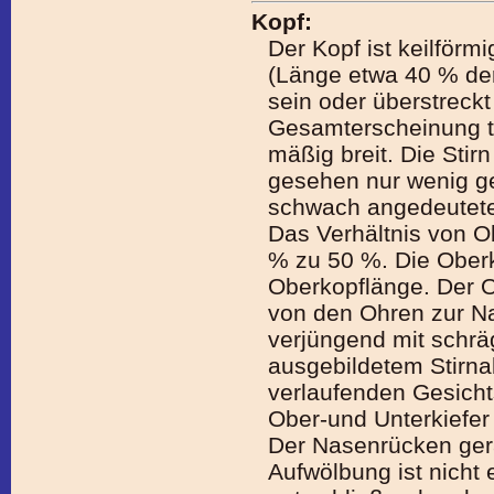
Kopf:
Der Kopf ist keilförm
(Länge etwa 40 % der
sein oder überstreckt 
Gesamterscheinung t
mäßig breit. Die Stir
gesehen nur wenig ge
schwach angedeuteter
Das Verhältnis von Ob
% zu 50 %. Die Oberko
Oberkopflänge. Der 
von den Ohren zur N
verjüngend mit schrä
ausgebildetem Stirnab
verlaufenden Gesichts
Ober-und Unterkiefer 
Der Nasenrücken gera
Aufwölbung ist nicht 