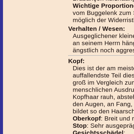
Wichtige Proportio
vom Buggelenk zum Si
möglich der Widerris
Verhalten / Wesen:
Ausgeglichener klein
an seinem Herrn hä
ängstlich noch aggres
Kopf:
Dies ist der am meist
auffallendste Teil di
groß im Vergleich zu
menschlichen Ausdruc
Kopfhaar rauh, absteh
den Augen, an Fang,
bildet so den Haars
Oberkopf
: Breit und 
Stop
: Sehr ausgepräg
Gesichtsschädel
: