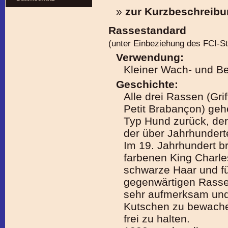
»
zur Kurzbeschreib
Rassestandard
(unter Einbeziehung des FCI-S
Verwendung:
Kleiner Wach- und Be
Geschichte:
Alle drei Rassen (Gri
Petit Brabançon) geh
Typ Hund zurück, de
der über Jahrhunder
Im 19. Jahrhundert b
farbenen King Charl
schwarze Haar und fü
gegenwärtigen Rasse
sehr aufmerksam und
Kutschen zu bewache
frei zu halten.