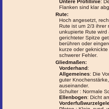
Untere Profillinie
: D
Flanken sind klar ab
Rute:
Hoch angesetzt, rech
Rute ist um 2/3 ihrer
unkupierte Rute wird
gerichteter Spitze ge
berühren oder eingero
kurze oder geknickte 
schwerer Fehler.
Gliedmaßen:
Vorderhand
:
Allgemeines
: Die Vo
guter Knochenstärke,
auseinander.
Schulter : Normale Sc
Ellenbogen
: Dicht a
Vorderfußwurzelgel
Pfoten : Klein, rund