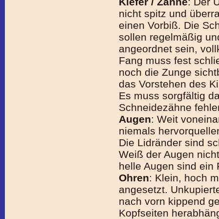
Kiefer / Zähne
: Der U
nicht spitz und überr
einen Vorbiß. Die Sc
sollen regelmäßig und
angeordnet sein, vol
Fang muss fest schli
noch die Zunge sichtb
das Vorstehen des Ki
Es muss sorgfältig d
Schneidezähne fehle
Augen
: Weit voneina
niemals hervorquelle
Die Lidränder sind s
Weiß der Augen nicht 
helle Augen sind ein 
Ohren
: Klein, hoch 
angesetzt. Unkupiert
nach vorn kippend ge
Kopfseiten herabhän