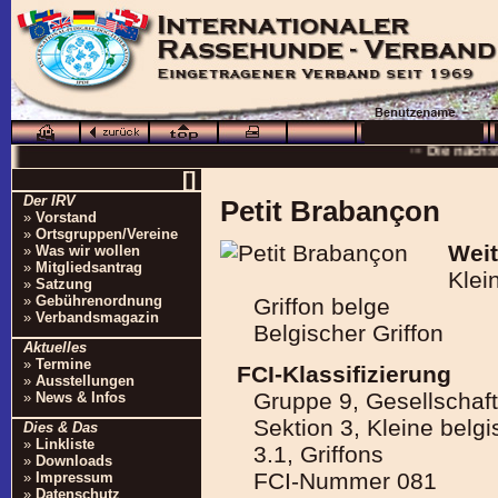
··· Schö
··· Die nächs
··
[]
··· 16.0
Der IRV
Petit Brabançon
»
Vorstand
··· Besuchen Sie auc
»
Ortsgruppen/Vereine
Weit
»
Was wir wollen
»
Mitgliedsantrag
Klei
»
Satzung
»
Gebührenordnung
Griffon belge
»
Verbandsmagazin
Belgischer Griffon
Aktuelles
»
Termine
FCI-Klassifizierung
»
Ausstellungen
Gruppe 9, Gesellschaf
»
News & Infos
Sektion 3, Kleine bel
Dies & Das
»
Linkliste
3.1, Griffons
»
Downloads
FCI-Nummer 081
»
Impressum
»
Datenschutz