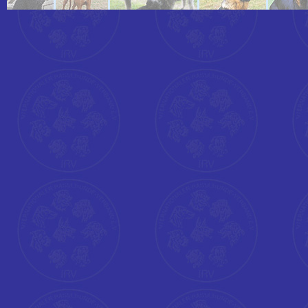
'Dim mlTIT, mlBOD, mlVON, mlsTIT, mlAN, mlsBOD