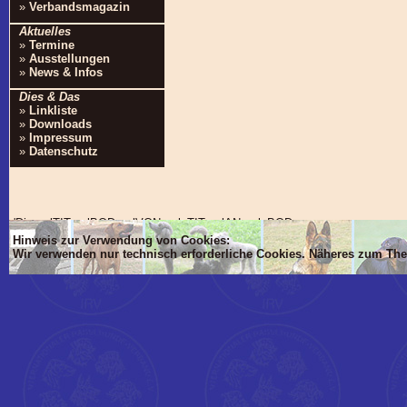
»
Verbandsmagazin
Aktuelles
»
Termine
»
Ausstellungen
»
News & Infos
Dies & Das
»
Linkliste
»
Downloads
»
Impressum
»
Datenschutz
'Dim mlTIT, mlBOD, mlVON, mlsTIT, mlAN, mlsBOD
Hinweis zur Verwendung von Cookies:
Wir verwenden nur technisch erforderliche Cookies. Näheres zum Th