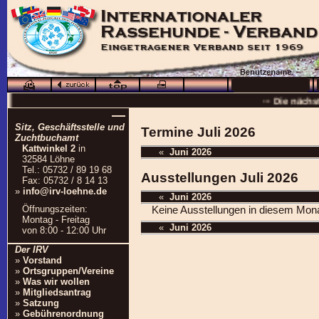
··· Schö
··· Die nächs
—
··
Sitz, Geschäftsstelle und
Termine Juli 2026
··· 16.0
Zuchtbuchamt
Kattwinkel 2
in
«
Juni 2026
··· Besuchen Sie auc
32584 Löhne
Tel.: 05732 / 89 19 68
Ausstellungen Juli 2026
Fax: 05732 / 8 14 13
»
info@irv-loehne.de
«
Juni 2026
Öffnungszeiten:
Keine Ausstellungen in diesem Mon
Montag - Freitag
«
Juni 2026
von 8:00 - 12:00 Uhr
Der IRV
»
Vorstand
»
Ortsgruppen/Vereine
»
Was wir wollen
»
Mitgliedsantrag
»
Satzung
»
Gebührenordnung